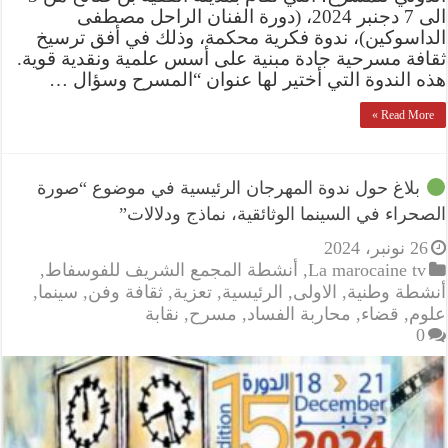
الى 7 دجنبر 2024، (دورة الفنان الراحل مصطفى
الداسوكين)، ندوة فكرية محكمة، وذلك في أفق ترسيخ
ثقافة مسرحية جادة مبنية على أسس علمية ونقدية قوية.
هذه الندوة التي أختير لها عنوان “المسرح وسؤال …
Read More »
بلاغ حول ندوة المهرجان الرئيسية في موضوع “صورة
الصحراء في السينما الوثائقية، نماذج ودلالات”
26 نونبر، 2024
La marocaine tv
,
أنشطة المجمع الشريف للفوسفاط
,
أنشطة وطنية
,
الاولى
,
الرئيسية
,
تعزية
,
ثقافة وفن
,
سينما
,
علوم
,
قضاء
,
محاربة الفساد
,
مسرح
,
نقابة
0