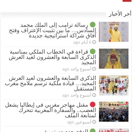
أخر الأخبار
رسالة ترامب إلى الملك محمد
السادس… ما بين تثبيت الإعتراف وفتح
آفاق شراكة استراتيجية جديدة
6 أيام ago
قراءة في الخطاب الملكي بمناسبة
الذكرى السابعة والعشرون لعيد العرش
المجيد
أسبوع واحد ago
الذكرى السابعة والعشرون لعيد العرش
المجيد… قيادة ملكية ترسم ملامح مغرب
المستقبل
أسبوع واحد ago
مقتل مهاجر مغربي في إيطاليا يشعل
الغضب.. والسفارة المغربية تتحرك
لمتابعة الملف
أسبوعين ago
الدفع بعدم دستورية