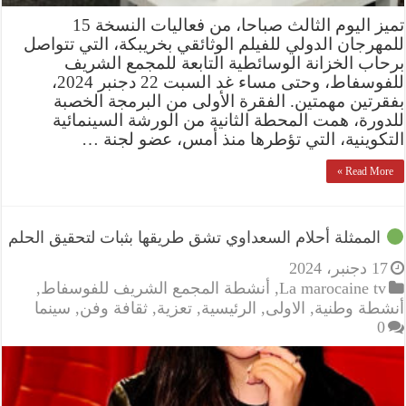
تميز اليوم الثالث صباحا، من فعاليات النسخة 15
للمهرجان الدولي للفيلم الوثائقي بخريبكة، التي تتواصل
برحاب الخزانة الوسائطية التابعة للمجمع الشريف
للفوسفاط، وحتى مساء غد السبت 22 دجنبر 2024،
بفقرتين مهمتين. الفقرة الأولى من البرمجة الخصبة
للدورة، همت المحطة الثانية من الورشة السينمائية
التكوينية، التي تؤطرها منذ أمس، عضو لجنة …
Read More »
الممثلة أحلام السعداوي تشق طريقها بثبات لتحقيق الحلم
17 دجنبر، 2024
La marocaine tv
,
أنشطة المجمع الشريف للفوسفاط
,
أنشطة وطنية
,
الاولى
,
الرئيسية
,
تعزية
,
ثقافة وفن
,
سينما
0