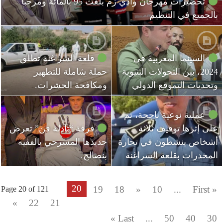
تحضيرات مهرجان وادي زم بلغت 95 بالمائة ومرحبا
بالجميع في التنظيم
السينما المغربية في
قلعة السراغنة تطلق
2024، بين التحولات البنيوية
حملة شاملة للتطهير
وتحديات التموقع الدولي
ومكافحة الحشرات.
عملية نوعية ناجحة، تم
على إثرها توقيف ثلاثة
فرقة “تادلة فن” تعرض
أشخاص ينشطون في تجارة
جديدها المسرحي بالفقيه
المخدرات بقلعة السراغنة
بنصالح.
20
19
18
«
10
...
« First
Page 20 of 121
»
22
21
Last »
...
50
40
30