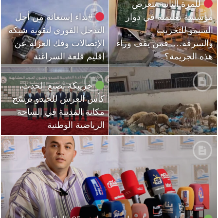
للمرة الثانية تتعرض
مؤسسة تعليمية في دوار
#نداء إستغاثة من أجل
السيمو للتخريب
التدخل الفوري لتقوية شبكة
والسرقة…. فمن يقف وراء
الإتصالات وفك العزلة عن
هذه الجريمة؟
إقليم قلعة السراغنة
خريبكة تصنع الحدث،
كأس العرش للجيدو يرسّخ
مكانة المدينة في الساحة
الرياضية الوطنية