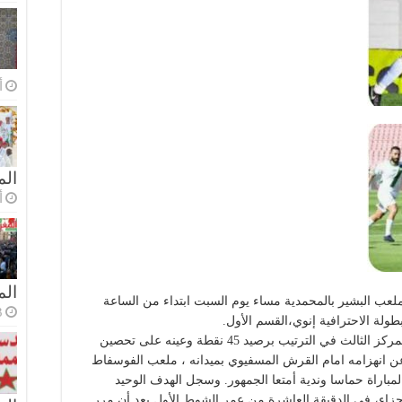
أ
الم
أ
ال
عب البشير بالمحمدية مساء يوم السبت ابتداء من الساعة
3 أسا
طولة الاحترافية إنوي،القسم الأول.
ودخل الجيش الملكي هذه المباراة وهو يحتل المركز الثالث في الترتيب برصيد 45 نقطة وعينه على تحصين
عن انهزامه امام القرش المسفيوي بميدانه ، ملعب الفوسفاط
باراة حماسا وندية أمتعا الجمهور. وسجل الهدف الوحيد
اء، في الدقيقة العاشرة من عمر الشوط الأول بعد أن مرر