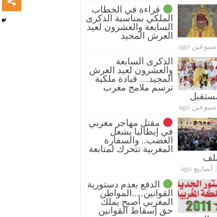
قراءة في الخطاب
الملكي بمناسبة الذكرى
السابعة والعشرون لعيد
العرش المجيد
سبوعين ago
الذكرى السابعة
والعشرون لعيد العرش
المجيد… قيادة ملكية
ترسم ملامح مغرب
ستقبل
سبوعين ago
مقتل مهاجر مغربي
في إيطاليا يشعل
الغضب.. والسفارة
المغربية تتحرك لمتابعة
ملف
بيع ago
الدفع بعدم دستورية
القوانين….المواطن
المغربي أصبح يملك
حق إسقاط القوانين