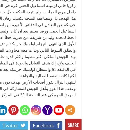
زكريا فاتي لزميله اسماعيل الخفي كرة في 
داخل مربع العمليات ولم يتردد الحكم جلال ج
هذا الهدف بل ومضاعفة النتيجة لكسب رهان ال
خريبكة عن التعادل في الدقائق الأخيرة من ا
اسماعيل الخفي ورضا سليم بعد ان كان اولمبيك
الحظ لمحمد وليد بن شريفة من ضربة خطأ اصط
الأول الذي انتهى بانهزام اولمبيك خريبكة بهدف
وانطلق الشوط الثاني وبدأت معه محاولات الفريق
وبدا الجيش الملكي اكثر تنظيما واكثر قدرة عل
الخلف ولإدراك هدف التعادل والعودة في المبا
في الدقيقه 61 واستطاع اولمبيك خريب
لكنها كانت تفتقد للفعالية والنجاعة.
لينتهي النزال بفوز أصحاب الأرض بهدف دون مق
وعقب هذا الفوز يتأهل الجيش للمشاركة في ال
الفريق الخريبكي عند النقطة الـ35 في المركز الثامن.
Twitter
Facebook
Share