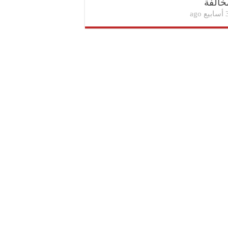
خالفة
بيع ago