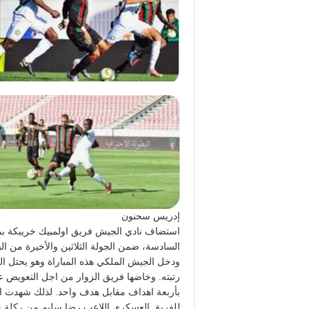
إدريس سحنون
استضاف نادي الجيش فريق اولمبيك خريبكة بمل
السادسة، ضمن الجولة الثلاثين والأخيرة من الب
رتبته. وخاضها فريق الزوار من اجل التعويض 
بأربعة اهداف مقابل هدف واحد. لذلك شهدت الم
للفريق العسكري اللاعب رضا سليم من ركلة جز