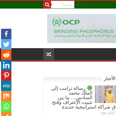
لأخبار
رسالة ترامب إلى
الملك محمد
السادس… ما بين
تثبيت الإعتراف وفتح
ق شراكة استراتيجية جديدة
ام ago