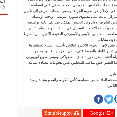
الم
العمق حملت الحارس الخريبكي ، محمد فرني على اسقاطه
3 أسا
يد في الإعلان عن ضربة الجزاء. وسعى اصحاب الارض الى تامين
مركز الثالث على مستوى سبورة الترتيب . وبحث اولمبيك
نفاس الشوط الاول وكاد الجيش الملكي يضاعف الغلة بواسطة
 خريبكه هو الاقرب للتسجيل في بداية الشوط . ولم يبتسم
دمت بالقائمين الأيمن والأيسرفي الدقيقة الاخيرة من الشوط
 دون مقابل.
ين لإنهاء الجولة الأخيرة،الثلاثين بأحسن انطباع لجماهيرها
ى تدبير اللقاء بالضغط على حامل الكره وبناء الهجوم من
راة أقحم المدرب وراد حمزة الفطواكي وتومي سونغ اوريبوني
كة بعد هذا التغيير خلق متاعب للمحليين بشن هجومات مضادة متتالية
ابل.
نسخة القادمة من مسابقة كأس الكونفدرالية و يتجمد رصيد
Stumbleupon
Google +