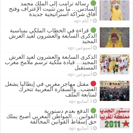
رسالة ترامب إلى الملك محمد
السادس… ما بين تثبيت الإعتراف وفتح
آفاق شراكة استراتيجية جديدة
7 أيام ago
قراءة في الخطاب الملكي بمناسبة
الذكرى السابعة والعشرون لعيد العرش
المجيد
أسبوعين ago
الذكرى السابعة والعشرون لعيد العرش
المجيد… قيادة ملكية ترسم ملامح مغرب
المستقبل
أسبوعين ago
مقتل مهاجر مغربي في إيطاليا يشعل
الغضب.. والسفارة المغربية تتحرك
لمتابعة الملف
3 أسابيع ago
الدفع بعدم دستورية
القوانين….المواطن المغربي أصبح يملك
حق إسقاط القوانين المخالفة
3 أسابيع ago