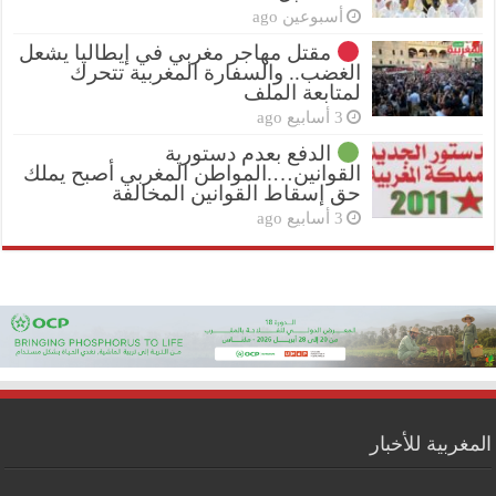
أسبوعين ago
مقتل مهاجر مغربي في إيطاليا يشعل
الغضب.. والسفارة المغربية تتحرك
لمتابعة الملف
3 أسابيع ago
الدفع بعدم دستورية
القوانين….المواطن المغربي أصبح يملك
حق إسقاط القوانين المخالفة
3 أسابيع ago
المغربية للأخبار