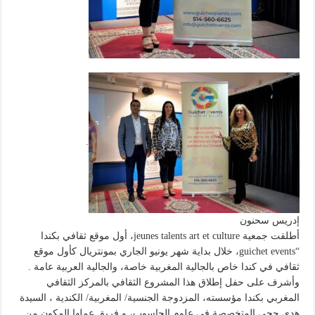
.
إدريس سحنون
أطلقت جمعية jeunes talents art et culture، أول موقع ثقافي بكندا
“guichet events، خلال بداية شهر يونيو الجاري بمونتريال كأول موقع
ثقافي في كندا خاص بالجالية المغربية خاصة، والجالية العربية عامة .
وأشرف على حفل إطلاق هذا المشروع الثقافي بالمركز الثقافي
المغربي بكندا مؤسسته، المزدوجة الجنسية/ المغربية/ الكندية ، السيدة
هدى حجي المتخصصة في علوم الحاسوب، و فريق عملها المكون من