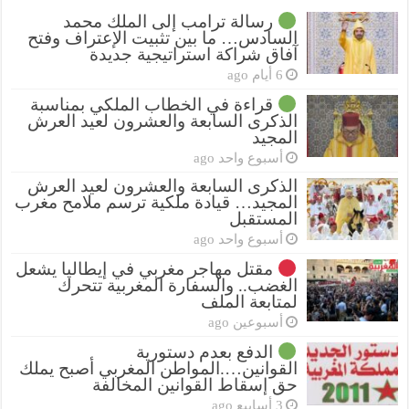
رسالة ترامب إلى الملك محمد
السادس… ما بين تثبيت الإعتراف وفتح
آفاق شراكة استراتيجية جديدة
6 أيام ago
قراءة في الخطاب الملكي بمناسبة
الذكرى السابعة والعشرون لعيد العرش
المجيد
أسبوع واحد ago
الذكرى السابعة والعشرون لعيد العرش
المجيد… قيادة ملكية ترسم ملامح مغرب
المستقبل
أسبوع واحد ago
مقتل مهاجر مغربي في إيطاليا يشعل
الغضب.. والسفارة المغربية تتحرك
لمتابعة الملف
أسبوعين ago
الدفع بعدم دستورية
القوانين….المواطن المغربي أصبح يملك
حق إسقاط القوانين المخالفة
3 أسابيع ago