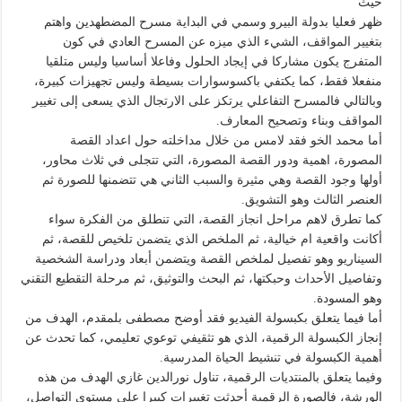
حيث
ظهر فعليا بدولة البيرو وسمي في البداية مسرح المضطهدين واهتم
بتغيير المواقف، الشيء الذي ميزه عن المسرح العادي في كون
المتفرج يكون مشاركا في إيجاد الحلول وفاعلا أساسيا وليس متلقيا
منفعلا فقط، كما يكتفي باكسوسوارات بسيطة وليس تجهيزات كبيرة،
وبالتالي فالمسرح التفاعلي يرتكز على الارتجال الذي يسعى إلى تغيير
المواقف وبناء وتصحيح المعارف.
أما محمد الخو فقد لامس من خلال مداخلته حول اعداد القصة
المصورة، اهمية ودور القصة المصورة، التي تتجلى في ثلاث محاور،
أولها وجود القصة وهي مثيرة والسبب الثاني هي تتضمنها للصورة ثم
العنصر الثالث وهو التشويق.
كما تطرق لاهم مراحل انجاز القصة، التي تنطلق من الفكرة سواء
أكانت واقعية ام خيالية، ثم الملخص الذي يتضمن تلخيص للقصة، ثم
السيناريو وهو تفصيل لملخص القصة ويتضمن أبعاد ودراسة الشخصية
وتفاصيل الأحداث وحبكتها، ثم البحث والتوثيق، ثم مرحلة التقطيع التقني
وهو المسودة.
أما فيما يتعلق بكبسولة الفيديو فقد أوضح مصطفى بلمقدم، الهدف من
إنجاز الكبسولة الرقمية، الذي هو تثقيفي توعوي تعليمي، كما تحدث عن
أهمية الكبسولة في تنشيط الحياة المدرسية.
وفيما يتعلق بالمنتديات الرقمية، تناول نورالدين غازي الهدف من هذه
الورشة، فالصورة الرقمية أحدثت تغييرات كبيرا على مستوى التواصل،