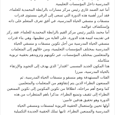
المدرسية داخل المؤسسات التعليمية.
أما عبد الصمد غازي رئيس مركز مسارات بالرابطة المحمدية للعلماء،
فقد أبرز أهمية هذه الدورة التي تسعى إلى الرقي بمستوى قدرات
منسقات و منسقي الحياة المدرسية، في أفق تعرف المتعلم على ذاته
وإستكشاف عوالمه.
أما محمد بلكبير رئيس مركز القيم بالرابطة المحمدية للعلماء، فقد ركز
في تقديمه لتيمة هذه الدورة، على الغاية من تنظيمها، وهي بناء قدرات
منسقي الحياة المدرسية من أجل تكوين منسقات و منسقي الحياة
المدرسية بمختلف المؤسسات التعليمية، ومن خلالهم إلى المتعلمات
والمتعلمين بمختلف المؤسسات، عبر تكوينهم وتزويدهم بحقيبة تربوية
متكاملة.
هذا المكون الجديد المسمى “اقتدار” الذي يهدف إلى التجويد والإرتقاء
بالحياة المدرسية، مبرزا
الفئات المستهدفة وهم منسقو و منسقات الحياة المدرسية، ثم
الممنعون النظراء الذين يتم إنتقاؤهم من المتعلمات والمتعلمين.
كما وضح أهم مراحله، انطلاقا من تكوين المكونين إلى تكوين الممنعين
النظراء إلى تثقيف وتمنيع النظراء، مذكرا باهم المنتظرات من هذه
الدورة وهو تحقيق هدفين عامين:
أولها تحيين وإستعمال الحقيبة التربوية لمنسقات ومنسقي الحياة
المدرسية والممنعين النظراء، ثانيها تملك الحقيبة الجديدة التكميلية