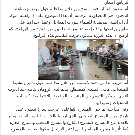
لبرنامج اقتدار.
أما محمد المنتار، فقد أوضح من خلال مداخلته حول موضوع صناعة
المحتوى في المصفوفة الرقمية، أن هذا الموضوع يبقى ذا راهنية. مؤكدا
أن الرابطة المحمدية للعلماء طورت المداخل وعمل خبراؤها على
تطوير برامجها بهدف إعتمادها مع المتعلمين عبر العديد من البرامج، كما
أوضح أن هذه الدورة ستكون فرصة لتقاسم هذه البرامج.
أما عزيزة بزامي، فقد لامست من خلال مداخلتها حول تدبير وتنشيط
المنتديات، معنى المنتدى كمصطلح قديم لدى الرومان يقابله عند العرب
النادي، ويمكن التمييز بين المنتديات الواقعية والافتراضية، كأدبيات
المنتديات ومميزاتها.
وفي مداخلة لها حول المسرح التفاعلي، عرجت سارة نيغش، على
تاريخ ظهور المسرح التفاعلي، الذي ارتبط بالحرب العالمية الثانية، وتأثر
بالعديد من المسارح كمسرح الشارع والمسرح الشعبي ومسرح التغريد.
كما تأثر بالمسرح المعاصر الذي اعتبر الارتجال مكونا أساسيا بالمسرح،