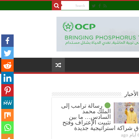
لأخبار
رسالة ترامب إلى
الملك محمد
السادس… ما بين
تثبيت الإعتراف وفتح
ق شراكة استراتيجية جديدة
ام ago