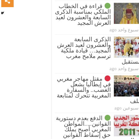
قراءة في الخطاب
الملكي بمناسبة الذكرى
السابعة والعشرون لعيد
العرش المجيد
سبوع واحد ago
الذكرى السابعة
والعشرون لعيد العرش
المجيد… قيادة ملكية
ترسم ملامح مغرب
ستقبل
سبوع واحد ago
مقتل مهاجر مغربي
في إيطاليا يشعل
الغضب.. والسفارة
المغربية تتحرك لمتابعة
ملف
سبوعين ago
الدفع بعدم دستورية
القوانين….المواطن
المغربي أصبح يملك
حق إسقاط القوانين