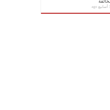
خالفة
بيع ago