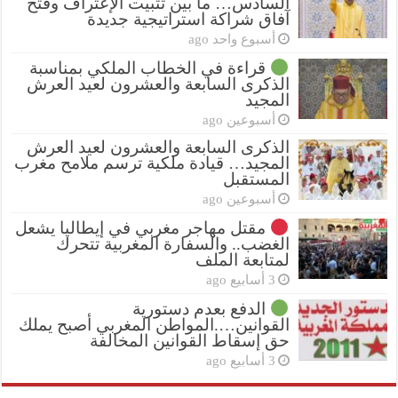
السادس… ما بين تثبيت الإعتراف وفتح
آفاق شراكة استراتيجية جديدة
أسبوع واحد ago
قراءة في الخطاب الملكي بمناسبة
الذكرى السابعة والعشرون لعيد العرش
المجيد
أسبوعين ago
الذكرى السابعة والعشرون لعيد العرش
المجيد… قيادة ملكية ترسم ملامح مغرب
المستقبل
أسبوعين ago
مقتل مهاجر مغربي في إيطاليا يشعل
الغضب.. والسفارة المغربية تتحرك
لمتابعة الملف
3 أسابيع ago
الدفع بعدم دستورية
القوانين….المواطن المغربي أصبح يملك
حق إسقاط القوانين المخالفة
3 أسابيع ago