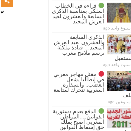
قراءة في الخطاب
الملكي بمناسبة الذكرى
السابعة والعشرون لعيد
العرش المجيد
سبوع واحد ago
الذكرى السابعة
والعشرون لعيد العرش
المجيد… قيادة ملكية
ترسم ملامح مغرب
ستقبل
سبوع واحد ago
مقتل مهاجر مغربي
في إيطاليا يشعل
الغضب.. والسفارة
المغربية تتحرك لمتابعة
ملف
سبوعين ago
الدفع بعدم دستورية
القوانين….المواطن
المغربي أصبح يملك
حق إسقاط القوانين