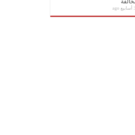
خالفة
بيع ago