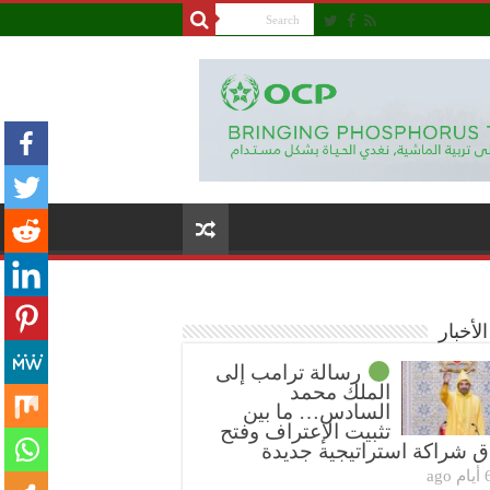
لأخبار
رسالة ترامب إلى
الملك محمد
السادس… ما بين
تثبيت الإعتراف وفتح
ق شراكة استراتيجية جديدة
ام ago