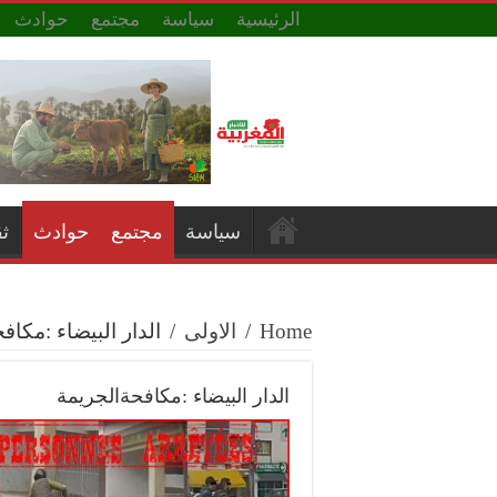
الرئيسية
سياسة
مجتمع
حوادث
سياسة
مجتمع
حوادث
ث
Home
/
الاولى
/
الدار البيضاء :مكاف‬
الدار البيضاء :مكافحةالجريمة‬⁩