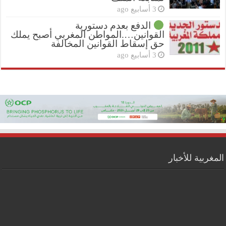
3 أسابيع ago
الدفع بعدم دستورية
القوانين….المواطن المغربي أصبح يملك
حق إسقاط القوانين المخالفة
3 أسابيع ago
المغربية للأخبار