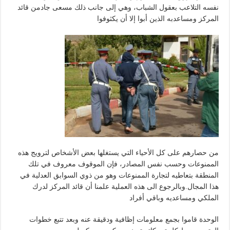
نفسه التلاعب بعقول الشباب، وهي إلى جانب ذلك مسعى جادمن قائد
المركز ومساعدبه الذين أبوا إلا أن يكثوفوا
من حصارهم على كل الأحياء التي يستغلها بعض الأشخاص لترويج هذه
الممنوعات وحسب نفس المصادر، فإن الموقوف معروف في تلك
المنطقة بتعاطيه لتجارة الممنوعات وهو من ذوي السوابق العدلية في
هذا المجال.وبالرجوع الى هذه العملية علمنا أن قائد المركز لدرك
الملكي ومساعديه وباقي أفراد
الوحدة قاموا بجمع معلومات إظافية ودقيقة عنه وبعد تتبع خطوات