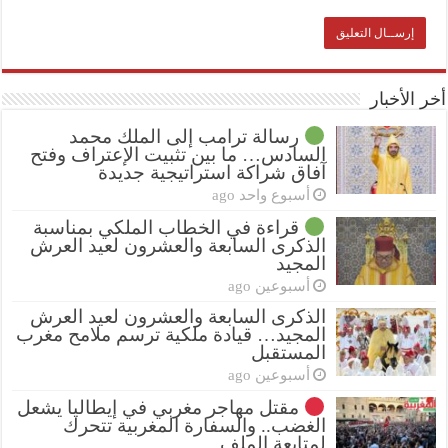
أخر الأخبار
رسالة ترامب إلى الملك محمد
السادس… ما بين تثبيت الإعتراف وفتح
آفاق شراكة استراتيجية جديدة
أسبوع واحد ago
قراءة في الخطاب الملكي بمناسبة
الذكرى السابعة والعشرون لعيد العرش
المجيد
أسبوعين ago
الذكرى السابعة والعشرون لعيد العرش
المجيد… قيادة ملكية ترسم ملامح مغرب
المستقبل
أسبوعين ago
مقتل مهاجر مغربي في إيطاليا يشعل
الغضب.. والسفارة المغربية تتحرك
لمتابعة الملف