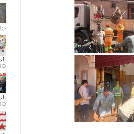
أ
الم
أ
ال
أ