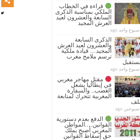
قراءة في الخطاب
الملكي بمناسبة الذكرى
السابعة والعشرون لعيد
العرش المجيد
سبوع واحد ago
الذكرى السابعة
والعشرون لعيد العرش
المجيد… قيادة ملكية
ترسم ملامح مغرب
ستقبل
سبوع واحد ago
مقتل مهاجر مغربي
في إيطاليا يشعل
الغضب.. والسفارة
المغربية تتحرك لمتابعة
ملف
سبوعين ago
الدفع بعدم دستورية
القوانين….المواطن
المغربي أصبح يملك
حق إسقاط القوانين