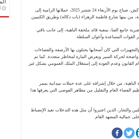
الم
أ
واصلت السلطات المحلية بالمدينة العتيقة بمراكش، صباح يوم الأربعاء 24 شتنبر 2025، حملاتها الرامية إلى
، من بينها شارع فاطمة الزهراء (باب دكالة) وطريق الكتبيين.
ية جامع الفنا، بمعية قائد ملحقة الباهية، إلى جانب باقي
ر القوات المساعدة وأعوان السلطة.
جهيزات التي كان أصحابها يحتلون بها الأرصفة والفضاءات
واضحة لحركة السير ويعرض المارة لمخاطر متعددة. كما تم
م القانون وعدم العودة إلى إستغلال الملك العمومي بشكل غير
 الباهية، من خلال إشرافه على عدة حملات ميدانية بممر
الفضاء العام والتقليل من مظاهر الفوضى التي يعرفها هذا
 والتجار، الذين اعتبروا أن مثل هذه التدخلات تعيد الإنضباط
لى جمالية المشهد العام.