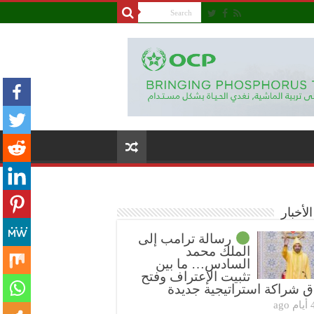
لأخبار
رسالة ترامب إلى
الملك محمد
السادس… ما بين
تثبيت الإعتراف وفتح
ق شراكة استراتيجية جديدة
ام ago