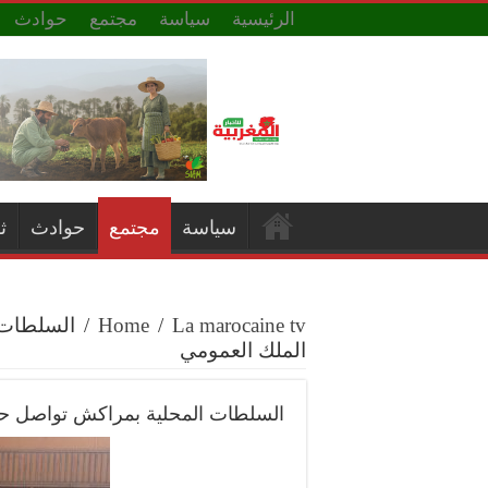
الرئيسية
سياسة
مجتمع
حوادث
سياسة
مجتمع
حوادث
ث
La marocaine tv
/
Home
/
السلطات 
الملك العمومي
السلطات المحلية بمراكش تواصل حم