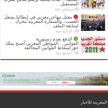
المستقبل
أسبوعين ago
مقتل مهاجر مغربي في إيطاليا يشعل
الغضب.. والسفارة المغربية تتحرك
لمتابعة الملف
3 أسابيع ago
الدفع بعدم دستورية
القوانين….المواطن المغربي أصبح يملك
حق إسقاط القوانين المخالفة
3 أسابيع ago
المغربية للأخبار