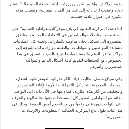
مدينة مراكش، وإقليم الحوز وورززات، ليلة الجمعة السبت 8ـ 9 شتنبر
2023 وامتدت ارتداداته إلى عدد من المدن المغربية، وتسببت هزته
الكبيرة في اضرار مادية جسيمة.
كما دعت المركزية النقابية في بلاغ تتوفر ّالديمقراطية العمالية” على
نسخة منه، المناضلات والمناضلين في الاتحادات المحلية بالمناطق
المتضررة إلى تشكيل لجان مداومة بالمقرات، وتعبئة كل الامكانيات
لمساندة المواطنين والمواطنات، والتعبئة موازاة بذلك، للتوجه إلى
مراكز تحاقن الدعم والمستشفيات للتبرع بالدم، والتنسيق في هذا
الخصوص، مع السلطات لتقديم كافة أشكال الدعم والمواكبة
للمتضررين وأسرهم.
وفي سياق متصل، طالبت قيادة الكونفدرالية الديمقراطية للشغل،
السلطات العمومية باتخاذ كل الاجراءات اللازمة لإغاثة المتضررين
والتخفيف من أثار هذه الكارثة، كما دعتها في الآن ذاته، إلى التواصل
الدائم مع المواطنين لتقديم كل المستجدات تجنبا لحالة الهلع والخوف
التي باتوا يعيشون على وقعها من مساء يوم أمس الجمعة، وذلك في
ظل غياب يقول بلاغ المركزية العمالية “المعلومات والارشادات
الضرورية”
.