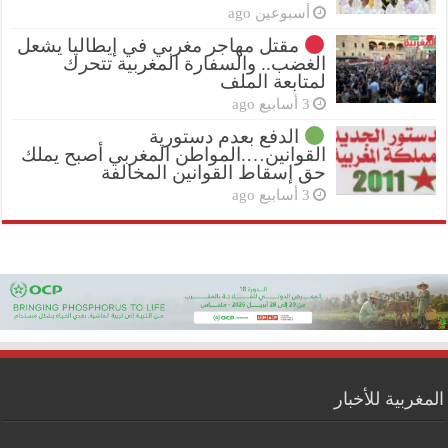
أسبوعين ago
مقتل مهاجر مغربي في إيطاليا يشعل
الغضب.. والسفارة المغربية تتحرك
لمتابعة الملف
3 أسابيع ago
الدفع بعدم دستورية
القوانين….المواطن المغربي أصبح يملك
حق إسقاط القوانين المخالفة
3 أسابيع ago
المغربية للأخبار