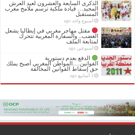
الذكرى السابعة والعشرون لعيد العرش
المجيد… قيادة ملكية ترسم ملامح مغرب
المستقبل
أسبوع واحد ago
مقتل مهاجر مغربي في إيطاليا يشعل
الغضب.. والسفارة المغربية تتحرك
لمتابعة الملف
أسبوعين ago
الدفع بعدم دستورية
القوانين….المواطن المغربي أصبح يملك
حق إسقاط القوانين المخالفة
3 أسابيع ago