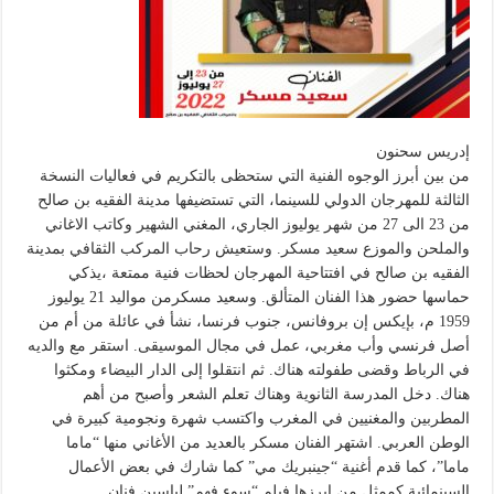
إدريس سحنون
من بين أبرز الوجوه الفنية التي ستحظى بالتكريم في فعاليات النسخة
الثالثة للمهرجان الدولي للسينما، التي تستضيفها مدينة الفقيه بن صالح
من 23 الى 27 من شهر يوليوز الجاري، المغني الشهير وكاتب الاغاني
والملحن والموزع سعيد مسكر. وستعيش رحاب المركب الثقافي بمدينة
الفقيه بن صالح في افتتاحية المهرجان لحظات فنية ممتعة ،يذكي
حماسها حضور هذا الفنان المتألق. وسعيد مسكرمن مواليد 21 يوليوز
1959 م، بإيكس إن بروفانس، جنوب فرنسا، نشأ في عائلة من أم من
أصل فرنسي وأب مغربي، عمل في مجال الموسيقى. استقر مع والديه
في الرباط وقضى طفولته هناك. ثم انتقلوا إلى الدار البيضاء ومكثوا
هناك. دخل المدرسة الثانوية وهناك تعلم الشعر وأصبح من أهم
المطربين والمغنيين في المغرب واكتسب شهرة ونجومية كبيرة في
الوطن العربي. اشتهر الفنان مسكر بالعديد من الأغاني منها “ماما
ماما”، كما قدم أغنية “جينبريك مي” كما شارك في بعض الأعمال
السينمائية كممثل من ابرزها فيلم “سوء فهم” لياسين فنان.