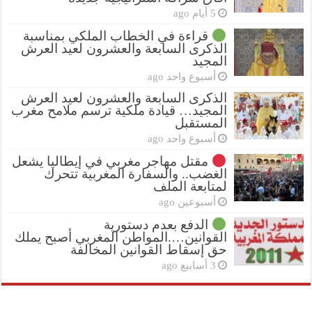
5 أيام ago
قراءة في الخطاب الملكي بمناسبة
الذكرى السابعة والعشرون لعيد العرش
المجيد
أسبوع واحد ago
الذكرى السابعة والعشرون لعيد العرش
المجيد… قيادة ملكية ترسم ملامح مغرب
المستقبل
أسبوع واحد ago
مقتل مهاجر مغربي في إيطاليا يشعل
الغضب.. والسفارة المغربية تتحرك
لمتابعة الملف
أسبوعين ago
الدفع بعدم دستورية
القوانين….المواطن المغربي أصبح يملك
حق إسقاط القوانين المخالفة
3 أسابيع ago