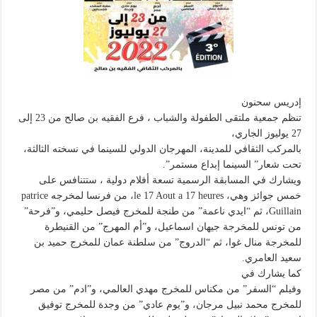
إدريس سحنون
تنظم جمعية ملتقى الطفولة والشباب ، فرع الفقيه بن صالح من 23 إلى
27 يوليوز الجاري،
بالمركب الثقافي للمدينة، المهرجان الدولي للسينما في نسخته الثالثة،
تحت شعار” السينما إبداع مستمر”.
ويشارك في المسابقة الرسمية تسعة أفلام دولية ، ستتنافس على
خمس جوائز وهي، le 17 Aout a 17 heures، من فرنسا لمخرجه patrice
Guillain، ثم “ايدي ناعمة” من طنجة للمخرج فيصل حليمي، و”فرحة”
من تونس للمخرجة جيهان اسماعيل، و”أم المهرج” من القنيطرة
للمخرجة منال غوا، ثم “الدروج” من سلطنة عمان للمخرج حميد بن
سعيد العامري.
كما يشارك في
وفيلم “السفر” من مكناس للمخرج مهدي العالمي، و”ادم” من مصر
للمخرج محمد نبيل مرجان، و”يوم عادي” من وجدة للمخرج توفيق