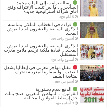
رسالة ترامب إلى الملك محمد
السادس… ما بين تثبيت الإعتراف وفتح
آفاق شراكة استراتيجية جديدة
5 أيام ago
قراءة في الخطاب الملكي بمناسبة
الذكرى السابعة والعشرون لعيد العرش
المجيد
أسبوع واحد ago
الذكرى السابعة والعشرون لعيد العرش
المجيد… قيادة ملكية ترسم ملامح مغرب
المستقبل
أسبوع واحد ago
مقتل مهاجر مغربي في إيطاليا يشعل
الغضب.. والسفارة المغربية تتحرك
لمتابعة الملف
أسبوعين ago
الدفع بعدم دستورية
القوانين….المواطن المغربي أصبح يملك
حق إسقاط القوانين المخالفة
3 أسابيع ago