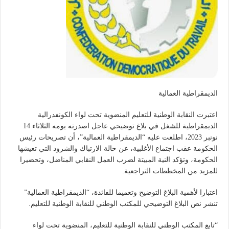
الديمقراطية العمالية
اعتبرت النقابة الوطنية للتعليم المنضوية تحت لواء الكونفدرالية
الديمقراطية للشغل في بلاغ توضيحي عاجل اصدرته يومه الثلاثاء 14
نونبر 2023، اطلعت عليه “الديمقراطية العمالية”، أن تصريحات رئيس
الحكومة عقب اجتماع الأغلبية، عن حالة الارتباك والشرود التي تعيشها
الحكومة، وتؤكد النية المبيتة لضرب العمل النقابي المناضل، وتحضيرا
للمزيد من المخططات التراجعية.
اعتبارا لأهمية البلاغ التوضيح وتعميما للفائدة، “الديمقراطية العمالية”
تنشر نص البلاغ التوضيحي للمكتب الوطني للنقابة الوطنية للتعليم.
“تابع المكتب الوطني للنقابة الوطنية للتعليم، المنضوية تحت لواء