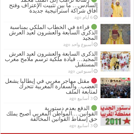
السادس… ما بين تثبيت الإعتراف وفتح
آفاق شراكة استراتيجية جديدة
6 أيام ago
قراءة في الخطاب الملكي بمناسبة
الذكرى السابعة والعشرون لعيد العرش
المجيد
أسبوع واحد ago
الذكرى السابعة والعشرون لعيد العرش
المجيد… قيادة ملكية ترسم ملامح مغرب
المستقبل
أسبوعين ago
مقتل مهاجر مغربي في إيطاليا يشعل
الغضب.. والسفارة المغربية تتحرك
لمتابعة الملف
3 أسابيع ago
الدفع بعدم دستورية
القوانين….المواطن المغربي أصبح يملك
حق إسقاط القوانين المخالفة
3 أسابيع ago