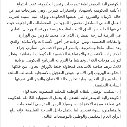
الكونفدرالية الديمقراطية تصريحات رئيس الحكومة، عقب اجتماع
الأغلبية الحكومية باستهجان واستغراب كبيرين، وهي تصريحات تنم عن
حالة الارتباك والشرود التي تعيشها الحكومة، وتؤكد النية المبيتة لضرب
العمل النقابي المناضل، تحضيرا للمزيد من المخططات التراجعية، حيث
تم فيها الخلط بين الحق الثابت لفئات عريضة من نساء ورجال التعليم
في الترقية للدرجة الممتازة، الذي كان محط تفاوض بين الوزارة
والنقابات التعليمية، وبين الزيادة في أجور الأستاذات والأساتذة، والذي
يعد مطلبا ملحا ومشروعا، بالنظر للوضع الاجتماعي المتأزم، جراء
الاختيارات الاقتصادية والاجتماعية اللاشعبية للحكومات المتعاقبة، ونظرا
لتوالي موجات الغلاء، وتماشيا ما التزم به البرنامج الحكومي بزيادة
2500 درهم صافية للأساتذة، كمحاولة خلط للأوراق، تحاول من خلالها
الحكومة الهروب إلى الأمام، عوض التعجيل بالاستجابة للمطالب الملحة
لنساء ورجال التعليم، بغاية تجاوز حالة الاحتقان والتوتر التي تعرفها
الساحة التعليمية.
إن المكتب الوطني للنقابة الوطنية للتعليم المنضوية تحت لواء
الكونفدرالية الديمقراطية للشغل، إذ يحمل المسؤولية الكاملة للحكومة
في تصاعد موجة الاحتجاجات، وضياع الزمن المدرسي للمتعلمات
والمتعلمين، لسوء تقديرها لما يعتمل داخل الساحة التعليمية، فإنه يبلغ
الرأي العام التعليمي والوطني بالتوضيحات التالية: