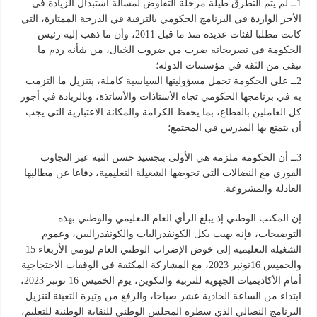
1ــ لم يتم التطرق طيلة مرحلة التفاوض لمسألة استبدال الزيادة في
الأجر الواردة في البرنامج الحكومي بالترقية في الدرجة الممتازة، التي
كانت مطلبا لفئات عديدة منذ ما قبل 2011، وأن ما ذهب إليه رئيس
الحكومة في تصريحاته ضرب من ضروب الخيال، من شأنه ردم ما
تبقى من الثقة في مؤسسات الدولة؛
2ــ على الحكومة تحمل مسؤوليتها السياسية كاملة، بتنزيل ما التزمت
به في برنامجها الحكومي تجاه الأستاذات والأساتذة، وبالزيادة في أجور
كل العاملين بالقطاع، بما يحفظ الكرامة والمكانة الاعتبارية التي يجب
أن يتمتع بها المدرس في المجتمع؛
3ــ أن الحكومة ملزمة هي الأولى بتجسيد حسن النية عبر التجاوب
الفوري مع النضالات التي تخوضها الشغيلة التعليمية، دفاعا عن مطالبها
العادلة والمشروعة.
إن المكتب الوطني إذ يبلغ الرأي العام التعليمي والوطني بهذه
التوضيحات، فإنه يهيب بكل الكونفدراليات والكونفدراليين، وعموم
الشغيلة التعليمية إلى خوض الإضراب الوطني العام ليومي الأربعاء 15
والخميس 16نونبر 2023، مع المشاركة المكثفة في الوقفات الاحتجاجية
أمام الأكاديميات الجهوية للتربية والتكوين، يوم الخميس 16 نونبر 2023،
ابتداء من الساعة الحادية عشر صباحا، والرفع من وتيرة التعبئة لتنزيل
البرنامج النضالي الذي سطره المجلس الوطني للنقابة الوطنية للتعليم،