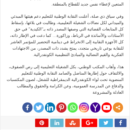
المتعين لإعطاء نفس جديد للقطاع بالمنطقة.
وفي سياق ذي صلة، أعلنت النقابة الوطنية للتعليم دعم هيئتها المبدئي
والميداني لكل نضالات الشغيلة التعليمية، وطالبت في بلاغها، بإسقاط
كل المتابعات القضائية التي وصفها المصدر ذاته بـ”الكيدية” في حق
الأستاذات والأساتذة في الرباط، وزاكورة… كما دعت في الإطار ذاته،
كل الأجهزة النقابية إلى الانخراط في دينامية التحضير للمؤتمر العاشر
للنقابة بوعي تاريخي متجدد، يمتح يشدد ذات المصدر، من الاجتهادات
الفكرية والقيم النضالية والمبادئ التنظيمية الكونفدرالية.
هذا، وأهاب المكتب الوطني، بكل الشغيلة التعليمية إلى رص الصفوف،
والالتفاف حول إطارها المناضل والصامد النقابة الوطنية للتعليم
المنضوية تحت لواء الكونفدرالية الديمقراطية للشغل، لصون المكتسبات
والدفاع عن المدرسة العمومية، وعن الكرامة والحقوق والمطالب
العادلة والمشروعة