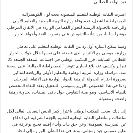
عبد الواحد الحطابي
اعتبرت النقابة الوطنية للتعليم المنضوية تحت لواء الكونفدرالية
الديمقراطية للشغل، عدم وفاء وزارة التربية الوطنية والتعليم الأولي
والرياضة بالجدولة الزمنية للحوار القطاعي الواردة في الاتفاق المرحلي
مؤشرا سلبيا، من شأنه التشويش على منسوب الثقة وأجواء الحوار.
وفيما يمكن اعتباره أول رد من النقابة الوطنية للتعليم على تعاطي
وزارة بنموسى مع الالتزام الذي قطعته على نفسها خلال جولات الحوار
القطاعي السابقة، قرر المكتب الوطني في اجتماعه المنعقد الجمعة 25
فبراير وكشف عنه بلاغ اخباري تتوفر “الديمقراطية العمالية” على نسخة
منه، مراسلة وزارة التربية الوطنية والتعليم الأولي والرياضة للتذكير
بضرورة احترام الجدولة الزمنية للحوار الواردة في الاتفاق المرحلي،
ودعا في هذا الخصوص، الوزير بنموسى، للتعجيل بعقد اللقاء المخصص
للنظام الأساسي، ومواصلة التفاوض حول باقي الملفات، بجدولة زمنية
واضحة ومعقولة.
إلى ذلك، سجل المكتب الوطني باعتزاز كبير الحس النضالي العالي لكل
مناضلات ومناضلي النقابة الوطنية للتعليم بالجهة الشرقية في الدفاع
عن المدرسة العمومية، وعن حق بنات وأبناء إقليم فجيج بوعرفة في
تعليم عمومي جيد ومجاني، ودعا في هذا الشأن، الوزارة إلى اتخاذ