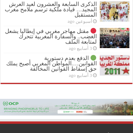
الذكرى السابعة والعشرون لعيد العرش
المجيد… قيادة ملكية ترسم ملامح مغرب
المستقبل
أسبوعين ago
مقتل مهاجر مغربي في إيطاليا يشعل
الغضب.. والسفارة المغربية تتحرك
لمتابعة الملف
3 أسابيع ago
الدفع بعدم دستورية
القوانين….المواطن المغربي أصبح يملك
حق إسقاط القوانين المخالفة
3 أسابيع ago