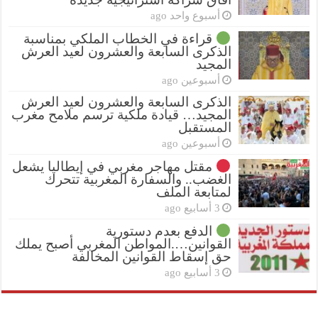
أسبوع واحد ago
قراءة في الخطاب الملكي بمناسبة
الذكرى السابعة والعشرون لعيد العرش
المجيد
أسبوعين ago
الذكرى السابعة والعشرون لعيد العرش
المجيد… قيادة ملكية ترسم ملامح مغرب
المستقبل
أسبوعين ago
مقتل مهاجر مغربي في إيطاليا يشعل
الغضب.. والسفارة المغربية تتحرك
لمتابعة الملف
3 أسابيع ago
الدفع بعدم دستورية
القوانين….المواطن المغربي أصبح يملك
حق إسقاط القوانين المخالفة
3 أسابيع ago