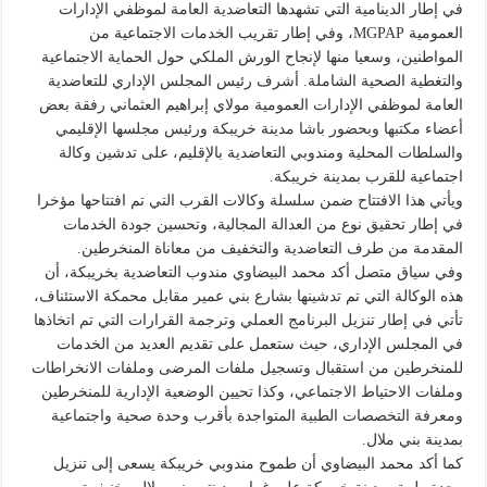
في إطار الدينامية التي تشهدها التعاضدية العامة لموظفي الإدارات
العمومية MGPAP، وفي إطار تقريب الخدمات الاجتماعية من
المواطنين، وسعيا منها لإنجاح الورش الملكي حول الحماية الاجتماعية
والتغطية الصحية الشاملة. أشرف رئيس المجلس الإداري للتعاضدية
العامة لموظفي الإدارات العمومية مولاي إبراهيم العثماني رفقة بعض
أعضاء مكتبها وبحضور باشا مدينة خريبكة ورئيس مجلسها الإقليمي
والسلطات المحلية ومندوبي التعاضدية بالإقليم، على تدشين وكالة
اجتماعية للقرب بمدينة خريبكة.
ويأتي هذا الافتتاح ضمن سلسلة وكالات القرب التي تم افتتاحها مؤخرا
في إطار تحقيق نوع من العدالة المجالية، وتحسين جودة الخدمات
المقدمة من طرف التعاضدية والتخفيف من معاناة المنخرطين.
وفي سياق متصل أكد محمد البيضاوي مندوب التعاضدية بخريبكة، أن
هذه الوكالة التي تم تدشينها بشارع بني عمير مقابل محمكة الاستئناف،
تأتي في إطار تنزيل البرنامج العملي وترجمة القرارات التي تم اتخاذها
في المجلس الإداري، حيث ستعمل على تقديم العديد من الخدمات
للمنخرطين من استقبال وتسجيل ملفات المرضى وملفات الانخراطات
وملفات الاحتياط الاجتماعي، وكذا تحيين الوضعية الإدارية للمنخرطين
ومعرفة التخصصات الطبية المتواجدة بأقرب وحدة صحية واجتماعية
بمدينة بني ملال.
كما أكد محمد البيضاوي أن طموح مندوبي خريبكة يسعى إلى تنزيل