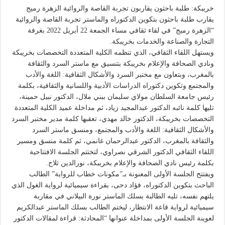
خريبكة: طلبة باحثون يقاربون تجربة القاصة والروائية الزهرة رميج
يقارب طلبة باحثون بتكوين الدكتوراه والماستر تجربة القاصة والروائية
“الزهرة رميج” في لقاء ثقافي مساء الجمعة 22 أبريل 2022 بغرفة
التجارة والصناعة والخدمات بخريبكة.
ويستهل اللقاء الثقافي، الذي تنظمه الكلية المتعددة التخصصات بخريبكة
ونادي الصحافة والإعلام بخريبكة بتنسيق مع ماستر السرد والثقافة
بالمغرب، وبتعاون مع مختبر السرد والأشكال الثقافية: اللغة والأدب
والمجتمع وتكوين دكتوراه الدراسات الأدبية واللسانية والثقافية، بكلمة
رئيس جامعة السلطان مولاي سليمان ببني ملال، الدكتور نبيل حمينة،
تليها كلمة نائبه الدكتور عبدالمجيد زياد، ثم مداخلة عميد الكلية المتعددة
التخصصات بخريبكة، الدكتور خالد مهدي، تعقبها كلمة مدير مختبر السرد
والأشكال الثقافية: اللغة والأدب والمجتمع، ومنسق ماستر السرد
والثقافة بالمغرب، الدكتور عبدالرحمان غانمي، ثم كلمة منسق ومسير
اللقاء الثقافي الدكتور الشرقي نصراوي، لتختتم الجلسة الافتتاحية
بكلمة رئيس نادي الصحافة والإعلام بخريبكة، نورالدين ثلاج.
ويفتتح الجلسة الأولى المعنونة بـ”مكونات خطاب للرواية” الطالب
الباحث بتكوين الدكتوراه، فؤاد دحى، بقراءة سيميائية لرواية الغول الذي
يلتهم نفسه، تليه الطالبة بسلك الماستر نورة البيلاني في مقاربة
سيميائية لرواية قاعة الانتظار، ليختم الطالب بسلك الماستر عبدالكريم
لعوينة الجلسة الأولى بمداخلة عنوانها “المحادثة: قراءة لمقالات الدكتور