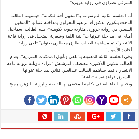
الشرقي نصراوي في رواية عزوزة”.
أما الجلسة الثانية الموسومة بـ”التخييل أفقا للكتابة”، فيستهلها الطالب
الباحث بتكوين الدكتوراه ابراهيم البحراوي بمداخلة عنوانها “المتخيل
الشعبي في رواية عزوزة: مقاربة بنيوية تكوينية”، يليه الطالب اسماعيل
أمناي في مداخلة عنونها ب” بنية اللغة وشعرية المتخيل في رواية قاعة
الانتظار”، ثم مساهمة الطالب طارق معطاوي بعنوان” تلقي رواية
أخاديد الأسوار”.
وفي الجلسة الثالثة المعنونة بـ”تلقي وتأويل الممكنات السردية”، يقدم
الطالب بتكوين الدكتوراه مصطفى أمرشيش “قراءة تأويلية لرواية قاعة
الانتظار”، فيما يساهمم الطالب عبدالغني فناني بمداخلة عنوانها
“الشبرق قراءة نقدية ثقافية”.
ويختتم اللقاء الثقافي بكلمة المحتفى بها القاصة والروائية الزهرة رميج