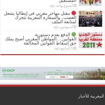
المستقبل
أسبوع واحد ago
مقتل مهاجر مغربي في إيطاليا يشعل
الغضب.. والسفارة المغربية تتحرك
لمتابعة الملف
أسبوعين ago
الدفع بعدم دستورية
القوانين….المواطن المغربي أصبح يملك
حق إسقاط القوانين المخالفة
3 أسابيع ago
المغربية للأخبار