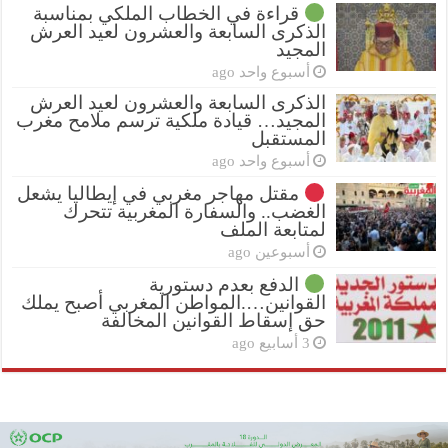
قراءة في الخطاب الملكي بمناسبة
الذكرى السابعة والعشرون لعيد العرش
المجيد
أسبوع واحد ago
الذكرى السابعة والعشرون لعيد العرش
المجيد… قيادة ملكية ترسم ملامح مغرب
المستقبل
أسبوع واحد ago
مقتل مهاجر مغربي في إيطاليا يشعل
الغضب.. والسفارة المغربية تتحرك
لمتابعة الملف
أسبوعين ago
الدفع بعدم دستورية
القوانين….المواطن المغربي أصبح يملك
حق إسقاط القوانين المخالفة
3 أسابيع ago