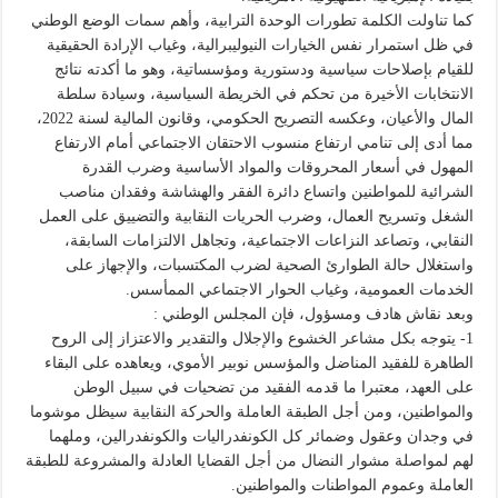
كما تناولت الكلمة تطورات الوحدة الترابية، وأهم سمات الوضع الوطني
في ظل استمرار نفس الخيارات النيوليبرالية، وغياب الإرادة الحقيقية
للقيام بإصلاحات سياسية ودستورية ومؤسساتية، وهو ما أكدته نتائج
الانتخابات الأخيرة من تحكم في الخريطة السياسية، وسيادة سلطة
المال والأعيان، وعكسه التصريح الحكومي، وقانون المالية لسنة 2022،
مما أدى إلى تنامي ارتفاع منسوب الاحتقان الاجتماعي أمام الارتفاع
المهول في أسعار المحروقات والمواد الأساسية وضرب القدرة
الشرائية للمواطنين واتساع دائرة الفقر والهشاشة وفقدان مناصب
الشغل وتسريح العمال، وضرب الحريات النقابية والتضييق على العمل
النقابي، وتصاعد النزاعات الاجتماعية، وتجاهل الالتزامات السابقة،
واستغلال حالة الطوارئ الصحية لضرب المكتسبات، والإجهاز على
الخدمات العمومية، وغياب الحوار الاجتماعي الممأسس.
وبعد نقاش هادف ومسؤول، فإن المجلس الوطني :
1- يتوجه بكل مشاعر الخشوع والإجلال والتقدير والاعتزاز إلى الروح
الطاهرة للفقيد المناضل والمؤسس نوبير الأموي، ويعاهده على البقاء
على العهد، معتبرا ما قدمه الفقيد من تضحيات في سبيل الوطن
والمواطنين، ومن أجل الطبقة العاملة والحركة النقابية سيظل موشوما
في وجدان وعقول وضمائر كل الكونفدراليات والكونفدرالين، وملهما
لهم لمواصلة مشوار النضال من أجل القضايا العادلة والمشروعة للطبقة
العاملة وعموم المواطنات والمواطنين.