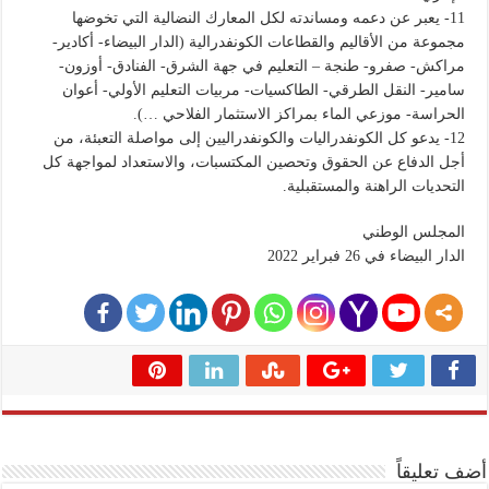
11- يعبر عن دعمه ومساندته لكل المعارك النضالية التي تخوضها
مجموعة من الأقاليم والقطاعات الكونفدرالية (الدار البيضاء- أكادير-
مراكش- صفرو- طنجة – التعليم في جهة الشرق- الفنادق- أوزون-
سامير- النقل الطرقي- الطاكسيات- مربيات التعليم الأولي- أعوان
الحراسة- موزعي الماء بمراكز الاستثمار الفلاحي …).
12- يدعو كل الكونفدراليات والكونفدراليين إلى مواصلة التعبئة، من
أجل الدفاع عن الحقوق وتحصين المكتسبات، والاستعداد لمواجهة كل
التحديات الراهنة والمستقبلية.
المجلس الوطني
الدار البيضاء في 26 فبراير 2022
أضف تعليقاً