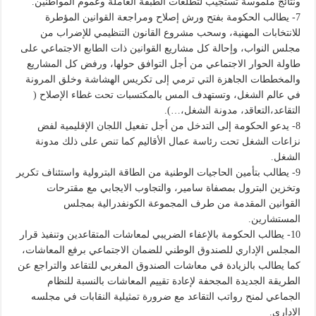
ونتائج ملموسة تستجيب لتطلعات الطبقة العاملة وعموم المواطنين.
7- يطالب الحكومة بفتح ورش إصلاح ومراجعة القوانين المؤطرة
للانتخابات المهنية، وسحب مشروع القانون التنظيمي للإضراب من
مجلس النواب، وإحالة كل مشاريع القوانين ذات الطابع الاجتماعي على
طاولة الحوار الاجتماعي من أجل التوافق حولها، ورفض كل المشاريع
والمخططات الجاهزة التي ترمي إلى تكريس الهشاشة وخلق المرونة
في عالم الشغل، وتستهدف المس بالمكتسبات تحت غطاء الإصلاح (
التقاعد،التعاقد، مدونة الشغل،…).
8- يدعو الحكومة إلى التدخل من أجل تفعيل اللجان الإقليمية لفض
نزاعات الشغل تحت رئاسة عمال الأقاليم كما تنص على ذلك مدونة
الشغل.
9- يطالب بتأمين الحاجيات الوطنية من الطاقة البترولية واستئناف تكرير
وتخزين البترول بمصفاة سامير، والتجاوب الايجابي مع مقترحات
القوانين المقدمة من طرف المجموعة الكونفدرالية بمجلس
المستشارين.
10- يطالب الحكومة بالإعفاء الضريبي لمعاشات المتقاعدين وتنفيذ قرار
المجلس الإداري للصندوق الوطني للضمان الاجتماعي برفع المعاشات،
كما يطالب بالزيادة في معاشات الصندوق المغربي للتقاعد والتراجع عن
الطريقة الجديدة المجحفة لإعادة تقييم المعاشات بالنسبة للنظام
الجماعي لمنح رواتب التقاعد مع ضرورة تمثيلية النقابات في مجلسه
الإداري.