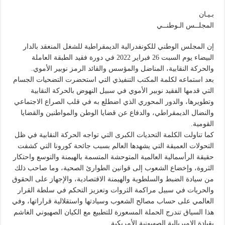
بـيـان
المجلــس الـوطنــي
إن المجلس الوطني للكونفدرالية الديمقراطية للشغل المنعقد بالدار
البيضاء يوم السبت 26 فبراير 2022 في دورة فقيد الطبقة العاملة
والحركة النقابية، المناضل والمؤسس والقائد الرمز نوبير الأموي.
بعد استماعه لكلمة المكتب التنفيذي التي استحضرت التضحيات الجسام
التي قدمها الفقيد نوبير الأموي في سبيل النهوض بالحركة النقابية
وتطويرها، والدور المحوري الذي اضطلع به في قلب الصراع الاجتماعي
والنضال الديمقراطي، والدفاع عن قضايا الوطن والمواطنين والقضايا
القومية.
كما تناولت الكلمة التحديات الكبرى التي تواجه الحركة النقابية في ظل
التحولات العميقة التي يشهدها العالم بسبب جائحة كورونا التي كشفت
حقيقة الرأسمالية العالمية المتوحشة المتسمة بالهيمنة والتوسع واحتكار
الثروة، وإخضاع الشعوب إلى قوانين الطوارئ الصحية، وما صاحب ذلك
من سيادة الضبط والسلطوية والهيمنة الاقتصادية، والإجهاز على الحقوق
والحريات في سبيل مراكمة الثروات وتعزيز التحكم في سلطة القرار
العالمي على حساب مصالح الشعوب وسيادتها واستقلالية قراراتها، وفي
هذا السياق تندرج الحملة المسعورة للتطبيع مع الكيان الصهيوني الغاشم
بقيادة الإمبريالية الصهيونية الأمريكية.