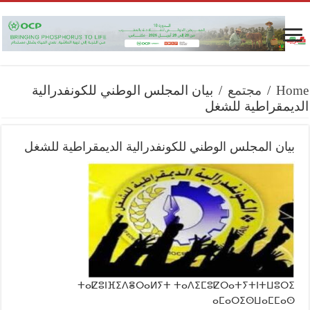
Home
/
مجتمع
/
بيان المجلس الوطني للكونفدرالية
الديمقراطية للشغل
بيان المجلس الوطني للكونفدرالية الديمقراطية للشغل
ⵜⴰⵇⵓⵏⴼⵉⴷⴻⵔⴰⵍⵢⵜ ⵜⴰⴷⵉⵎⵓⵇⵔⴰⵜⵢⵜⵏⵜⵡⵓⵔⵉ
ⴰⵎⴰⵔⵉⵙⵡⴰⵎⵎⴰⵙ