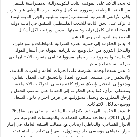
2- يجدد التأكيد على الموقف الثابت للكونفدرالية الديمقراطية للشغل
من القضية الوطنية، وضرورة استكمال وحدة التراب الوطني عبر تحرير
باقي الأراضي المغربية المستعمرة( سبتة ومليلية والجزر التابعة لهما).
3- يؤكد على الحق الثابت للشعب الفلسطيني الشقيق في إقامة دولته
المستقلة على كامل ترابه وعاصمتها القدس، ورفضه لكل أشكال
التطبيع مع العدو الصهيوني الغاشم.
4- يدعو الحكومة إلى حماية القدرة الشرائية للمواطنات والمواطنين،
والتدخل الفوري من أجل وضع حد للزيادة المهولة في أسعار المواد
الأساسية والمحروقات، ويحملها مسؤولية تنامي منسوب الاحتقان الذي
تعرفه الساحة الاجتماعية.
5- يدين بشدة الهجمة الشرسة على الحريات العامة والحريات النقابية،
والاستمرار في مسلسل تسريح العمال والتضييق على العمل النقابي،
ويدعو إلى التعجيل بإطلاق سراح كافة معتقلي الحراكات الاجتماعية
ومعتقلي الرأي، كما يدعو الحكومة إلى الحفاظ على مناصب الشغل و
إرجاع المطرودين وتحمل مسؤوليتها في فرض احترام قانون الشغل،
ووضع حد لكل الانتهاكات.
6- يدعو الحكومة إلى تنفيذ الالتزامات السابقة ( ما تبقى من اتفاق 26
أبريل 2011)، ومعالجة مطالب القطاعات والمؤسسات العمومية عبر
الحوار القطاعي، والتعاطي الإيجابي مع مطالب الطبقة العاملة في إطار
حوار اجتماعي مؤسسي جاد ومسؤول يفضي إلى تعاقدات اجتماعية،