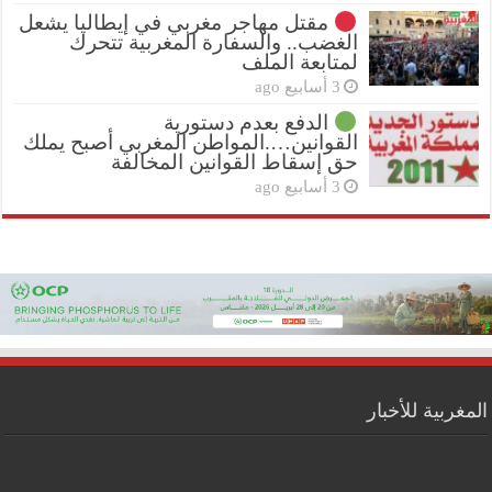
مقتل مهاجر مغربي في إيطاليا يشعل
الغضب.. والسفارة المغربية تتحرك
لمتابعة الملف
3 أسابيع ago
الدفع بعدم دستورية
القوانين….المواطن المغربي أصبح يملك
حق إسقاط القوانين المخالفة
3 أسابيع ago
المغربية للأخبار