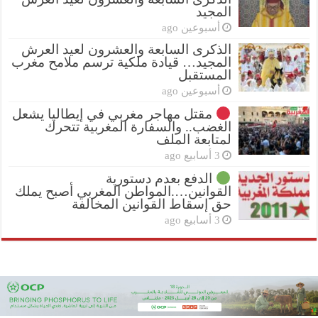
المجيد
أسبوعين ago
الذكرى السابعة والعشرون لعيد العرش
المجيد… قيادة ملكية ترسم ملامح مغرب
المستقبل
أسبوعين ago
مقتل مهاجر مغربي في إيطاليا يشعل
الغضب.. والسفارة المغربية تتحرك
لمتابعة الملف
3 أسابيع ago
الدفع بعدم دستورية
القوانين….المواطن المغربي أصبح يملك
حق إسقاط القوانين المخالفة
3 أسابيع ago