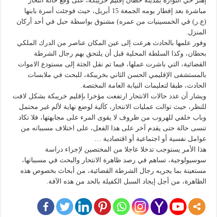
إهتز حي النوارة بمدينة حطان إقليم خريبكة، على وقع حالة انتحار
مباشرة بعد إفطار يومه الجمعة 15 أبريل، حيث فوجئت أسرة بابنها
(ع.ر) في الخمسينيات من عمره) مشنوق بواسطة حبل في أحد أركان
المنزل.
وفور علمها بالحادث هرعت إلى عين المكان عناصر من الدرك الملكي
بحطان، وكذا السلطة المحلية قبل أن يلتحق بهم رجال الشرطة
القضائية، التي باشرت عملها، فيما تم نقل الجثة إلى مستودع الاموات
بالمستشفى الإقليمي الحسن الثاني بخريبكة، للبحث في ملابسات
الحادث، طبقا لتعليمات النيابة العامة المختصة.
ويشار أن عدد حالات الانتحار ارتفعت مؤخرا بإقليم خريبكة بشكل لافت
للنظر، حيث توالت عمليات الانتحار، كآلية لوضع نهاية لألم غير محتمل
وباب خلفي للهروب من ظروف لا يقوى المرء على مجابهتها، فلا تكاد
تنسى حالة حتى يقدم آخر على هذا الفعل، على اختلاف مسبباته من
عوامل نفسية أو اجتماعية أو اقتصادية …
هذا الأمر يستوجب تدخلا عاجلا من المختصين لإجراء دراسة
سوسيولوجية، تساهم في رصد ظاهرة الانتحار والبحث في مسبباتها،
مستعينة بما يجريه رجال الشرطة القضائية، من أبحاث بخصوص هذه
الظاهرة، من أجل إيجاد السبل الكفيلة بالحد من هذه الآفة.