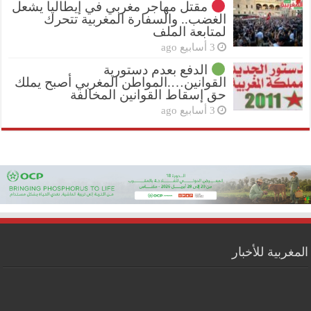
مقتل مهاجر مغربي في إيطاليا يشعل
الغضب.. والسفارة المغربية تتحرك
لمتابعة الملف
3 أسابيع ago
الدفع بعدم دستورية
القوانين….المواطن المغربي أصبح يملك
حق إسقاط القوانين المخالفة
3 أسابيع ago
المغربية للأخبار