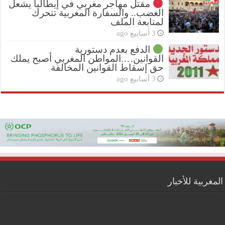
مقتل مهاجر مغربي في إيطاليا يشعل
الغضب.. والسفارة المغربية تتحرك
لمتابعة الملف
3 أسابيع ago
الدفع بعدم دستورية
القوانين….المواطن المغربي أصبح يملك
حق إسقاط القوانين المخالفة
3 أسابيع ago
المغربية للأخبار