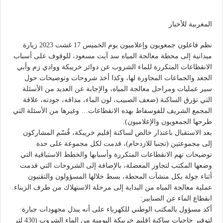
المغربية للأخبار
نظم فاعلون جمعويون وإعلاميون يوم الخميس 17 غشت 2023 زيارة
ميدانية إلى محطة معالجة المياه سد آيت مسعود، للوقوف على أسباب
الانقطاعات المتكررة للماء الشروب عن دوائر خريبكة ووادي زم وأبي
الجعد والجماعات المجاورة لها، وكذا أخذ شروحات وتوضيحات حول
سير عمليات ومراحل معالجة المياه، والإجابة عن العديد من الأسئلة
التي تؤرق الساكنة (ضعف الصبيب، لون الماء، مذاقه، جودته، علاقة
المجمع الشريف للفوسفاط بهذه الانقطاعات… وغيرها من الأسئلة التي
طرحها الجمعويون والإعلاميون).
بعد الاستقبال باعتذار خالص لساكنة إقليم خريبكة، قُسّم المشاركون
إلى مجموعتين (تجنبا للازدحام)، قدمت لكل مجموعة على حدة
توضيحات تهم الانقطاعات المتكررة وأسبابها والخطط الاستباقية التي
وضعها المكتب لتجاوز المعضلة، بالإضافة إلى الشروحات التي قدمت
أثناء جولة بكل منشآت المحطة، بسط خلالها المسؤولون والتقنيون
عملية معالجة المياه من البداية إلى مرحلة الاستهلاك من طرف الزبناء.
انقطاع الماء عن الصنابير:
أكد مسؤول بالمكتب الوطني للكهرباء على أنه يبذل مجهودات جبارة
لتوفير حاجيات ساكنة إقليم خريبكة اليومية من الماء الشروب (430 لتر