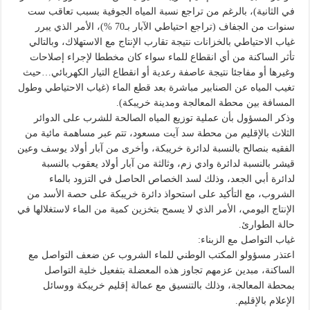
في الثانية)، بالرغم من تراجع نسبة المياه الجوفية بسبب تعاقب ست
سنوات من الجفاف (تراجع احتياطي الآبار بـ70 %)، الأمر الذي يبرر
غياب الاحتياطي بالخزانات نتيجة تقارب الإنتاج مع الاستهلاك، وبالتالي
تأثر الساكنة من أي انقطاع للماء سواء كان مخططا لإجراء إصلاحات
وغيرها أو مفاجئا نتيجة عاصفة رعدية أو انقطاع التيار الكهربائي…حيث
تغيب المياه عن الصنابير مباشرة بعد قطع الماء (غياب الاحتياطي وطول
المسافة بين محطة المعالجة ومدينة خريبكة).
وذكر المسؤول بأن عملية توزيع المياه الصالحة للشرب على الدوائر
الثلاث بالإقليم من محطة سد آيت مسعود، تتم عبر مساهمة مائية من
الفقيه بنصالح بالنسبة لدائرة خريبكة، وأخرى من آبار أولاد يوسف وعين
قيشر بالنسبة لدائرة وادي زم، وثالثة من آبار أولاد يعقوب بالنسبة
لدائرة أبي الجعد، وذلك لسد الخصاص الحاصل في التزود بالماء
الشروب، مع التأكيد على استحواذ دائرة خريبكة على حصة الأسد من
الإنتاج اليومي، الأمر الذي لا يسمح بتخزين كمية من الماء لاستغلالها في
حالة الطوارئ.
غياب التواصل مع الزبناء:
اعتذر مسؤولو المكتب الوطني للماء الشروب عن ضعف التواصل مع
الساكنة، مبدين عزمهم تجاوز هذه المعضلة بتفعيل خلية التواصل
بمحطة المعالجة، وذلك بالتنسيق مع عمالة إقليم خريبكة ووسائل
الإعلام بالإقليم.