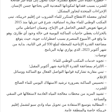
– خطورة المياه التي تخضع للفلترة، حيث تتحول إلى مياه غير صالحة
للشرب بسبب فقدانها لمكوناتها المعدنية التي يحتاجها جسن الإنسان.
الإجراءات المتخذة لتجاوز المشكل:
لتجاوز معضلة الانقطاع المتكرر للماء الشروب عن إقليم خريبكة، تبنى
المكتب الوطني للماء مقاربة استباقية، شرع في تنزيلها منذ 2015
غرضها تعويض النقص الحاصل في الإنتاج، وضمان احتياطي مائي
بالخزانات يغطي حاجيات الساكنة اليومية في حالة وجود أي طارئ، وهو
ما وقع في الأسبوع المنصرم بسبب اضطرابات جوية، حيث يتوقع
مضاعفة القدرة الإنتاجية للمحطة لتبلغ 930 لتر في الثانية، بداية من
شهر أكتوبر 2023، الذي يوازي نهاية البرنامج.
توصيات:
– تجويد خدمات المكتب الوطني للماء؛
– الالتزام بمضاعفة القدرة الإنتاجية شهر أكتوبر المقبل؛
– تبني مقاربة تشاركية قوامها التواصل الفعال مع الساكنة ووسائل
الإعلام.
– تحسيس الساكنة بضرورة ترشيد الاستهلاك اليومي للماء الصالح
للشرب.
– تشييد المزيد من محطات معالجة المياه العادمة لاستغلالها في السقي
والصناعة .
– المطالبة بتوسيع الاستفادة من تحويل مياه وادي سبو لتشمل إقليم
خريبكة خاصة والمنطقة عامة.