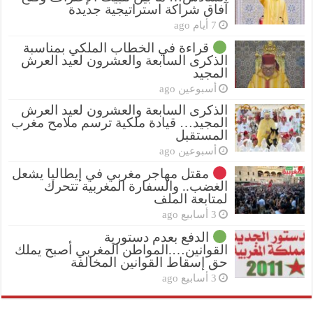
آفاق شراكة استراتيجية جديدة
7 أيام ago
قراءة في الخطاب الملكي بمناسبة
الذكرى السابعة والعشرون لعيد العرش
المجيد
أسبوعين ago
الذكرى السابعة والعشرون لعيد العرش
المجيد… قيادة ملكية ترسم ملامح مغرب
المستقبل
أسبوعين ago
مقتل مهاجر مغربي في إيطاليا يشعل
الغضب.. والسفارة المغربية تتحرك
لمتابعة الملف
3 أسابيع ago
الدفع بعدم دستورية
القوانين….المواطن المغربي أصبح يملك
حق إسقاط القوانين المخالفة
3 أسابيع ago