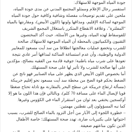
جودة المياه الموجهة للاستهلاك:
استفسر رجال الإعلام وممثلو المجتمع المدني عن مدى جودة المياه،
ملحين على تقديم توضيحات مفصلة وشافية وكافية حول جودة المياه
الموجهة لساكنة الإقليم، ومذاقها ولونها (اللون الأبيض)، ومقارنتها بالمياه
“المفلترة”، وعلاقة الانقطاع المتكرر باستغلال المجمع الشريف
للفوسفاط لهذه المياه، وغيرها من الأسئلة، حيث أكد المختصون
التقنيون والكميائيون بالمحطة أن المياه الموجهة للاستهلاك صالحة
للشرب وتخضع عمليات معالجتها انطلاقا من سد آيت مسعود للمعايير
الدولية والوطنية، وأن عدم استساغة الساكنة لمذاقها أمر عادي نتيجة
تعودها على شرب مياه باطنية/ جوفية قادمة من الفقيه بنصالح، مؤكدين
على أنها صالحة للشرب ولا تأثير لها على صحة المستهلك.
أما بخصوص اللون الأبيض الذي يظهر على مياه الصنابير فهو ناتج عن
الضغط بحكم قوة الضخ من محطة سد آيت مسعود نحو إقليم خريبكة
(مسألة ارتفاع خريبكة عن سطح البحر بالمقارنة مع تادلة تحتاج ضغطا
قويا لإيصال الماء على مسافة 70 كلم)، وبالتالي فإن هذا اللون ما هو إلا
أوكسجين يختفي بعد ثوان من استقرار الماء في الكؤوس وغيرها.
كما نبه المسؤولون إلى نقطتين مهمتين:
– خطورة اللجوء إلى الآبار من أجل التزود بالماء الصالح للشرب، بسبب
احتوائها على بكتيريات ضارة، تهدد صحة المستهلك؛ خاصة الأطفال
الذين تكون مناعتهم ضعيفة.