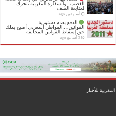
الغضب.. والسفارة المغربية تتحرك
لمتابعة الملف
أسبوعين ago
الدفع بعدم دستورية
القوانين….المواطن المغربي أصبح يملك
حق إسقاط القوانين المخالفة
3 أسابيع ago
المغربية للأخبار