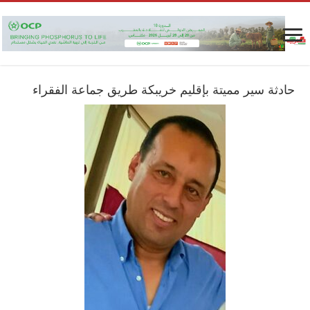
حادثة سير مميتة بإقليم خريبكة طريق جماعة الفقراء