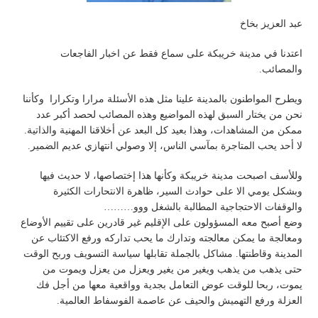
عبد العزيز بخاخ
اعتدنا في مدينة خريبكة على سماع فقط عن اخبار الفاجعات
والمصائب.
ويطرح المواطنون بالمدينة علينا مثل هذه الأسئلة مرارا وتكرارا وكأننا
نحن من يختار السبق لهذه المواضيع وهذه المصائب لحصد أكبر عدد
ممكن من المشاهدات، وهذا بعيد كل البعد عن أخلاقنا المهنية والذاتية.
لا أحد يحب المتاجرة بمآسي الناس، إلا وصولي انتهازي عديم الضمير.
وللأسف اصبحت مدينة خريبكة وكأنها هذا إختصاصها، لا حديث فيها
وبشكل يومي الا على حوادث السير، ظاهرة الانتحارات الكثيرة
والوقفات الاحتجاجية المطالبة بالشغل ووو………
وضع أصبح معه المسؤولون على الإقليم غير قادرين على تقييم الأوضاع
ومعالجة ما يمكن معالجته وتدارك ما يحب تداركه ورفع الاكتئاب عن
المدينة وقاطنتها. مشاكل بالجملة تقابلها سياسة التسويف وربح الوقت
حتى يذهب من يذهب ويغير من يغير ويعزل من يعزل ويموت من
يموت، ربحا للوقت عوض التعامل بجدية وواقعية معها من أجل فك
العزلة ورفع التهميش والحيف عن عاصمة الفوسفاط العالمية.