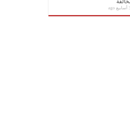
خالفة
بيع ago