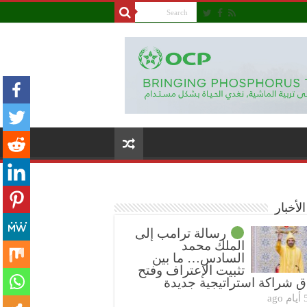
لأخبار
رسالة ترامب إلى
الملك محمد
السادس… ما بين
تثبيت الإعتراف وفتح
ق شراكة استراتيجية جديدة
ام ago