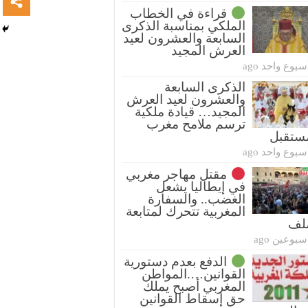
قراءة في الخطاب
الملكي بمناسبة الذكرى
السابعة والعشرون لعيد
العرش المجيد
سبوع واحد ago
الذكرى السابعة
والعشرون لعيد العرش
المجيد… قيادة ملكية
ترسم ملامح مغرب
ستقبل
سبوع واحد ago
مقتل مهاجر مغربي
في إيطاليا يشعل
الغضب.. والسفارة
المغربية تتحرك لمتابعة
ملف
سبوعين ago
الدفع بعدم دستورية
القوانين….المواطن
المغربي أصبح يملك
حق إسقاط القوانين