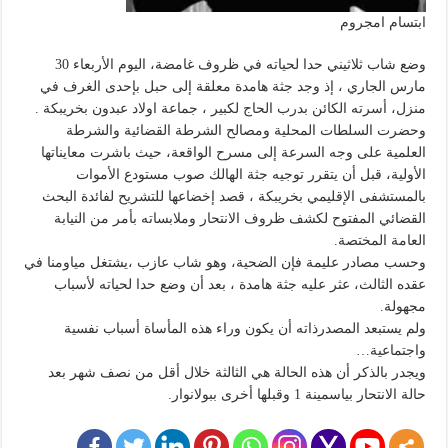
ابتسام امجروم
وضع شاب ثلاثيني حدا لحياته في ظروف غامضة، اليوم الأربعاء 30
مارس الجاري ، إذ وجد جثة هامدة معلقة إلى حبل بإحدى الغرف في
منزل، أسرته الكائن بدرب الحاج لكبير ، جماعة اولاد عبدون بخريبكة .
وحضرت السلطات المحلية ومصالح الشرطة القضائية والشرطة
العلمية على وجه السرعة إلى مسرح الواقعة، حيث باشرت معايناتها
الأولية، قبل أن يتقرر توجيه جثة الهالك صوب مستودع الأموات
بالمستشفى الإقليمي بخريبكة ، قصد إخضاعها للتشريح لفائدة البحث
القضائي المفتوح لكشف ظروف الانتحار وملابساته بأمر من النيابة
العامة المختصة.
وحسب مصادر عليمة فإن الضحية، وهو شاب عازب ،يشتغل مياومنا في
عقده الثالث، عثر عليه جثة هامدة ، بعد أن وضع حدا لحياته لأسباب
مجهولة.
ولم يستبعد المصدرذاته أن يكون وراء هذه المأساة أسباب نفسية
واجتماعية…
ويجدر بالذكر أن هذه الحالة هي الثالثة خلال أقل من نصف شهر بعد
حالة الانتحار بياسمينة 1 وقبلها أخرى ببولانوار.