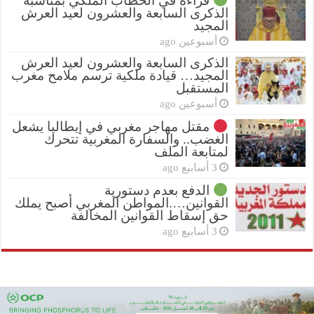
قراءة في الخطاب الملكي بمناسبة
الذكرى السابعة والعشرون لعيد العرش
المجيد
أسبوعين ago
الذكرى السابعة والعشرون لعيد العرش
المجيد… قيادة ملكية ترسم ملامح مغرب
المستقبل
أسبوعين ago
مقتل مهاجر مغربي في إيطاليا يشعل
الغضب.. والسفارة المغربية تتحرك
لمتابعة الملف
3 أسابيع ago
الدفع بعدم دستورية
القوانين….المواطن المغربي أصبح يملك
حق إسقاط القوانين المخالفة
3 أسابيع ago