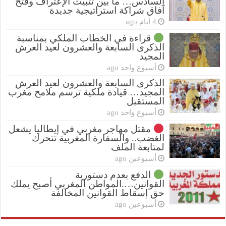
السادس… ما بين تثبيت الإعتراف وفتح
آفاق شراكة استراتيجية جديدة
4 أيام ago
قراءة في الخطاب الملكي بمناسبة
الذكرى السابعة والعشرون لعيد العرش
المجيد
أسبوع واحد ago
الذكرى السابعة والعشرون لعيد العرش
المجيد… قيادة ملكية ترسم ملامح مغرب
المستقبل
أسبوع واحد ago
مقتل مهاجر مغربي في إيطاليا يشعل
الغضب.. والسفارة المغربية تتحرك
لمتابعة الملف
أسبوعين ago
الدفع بعدم دستورية
القوانين….المواطن المغربي أصبح يملك
حق إسقاط القوانين المخالفة
أسبوعين ago