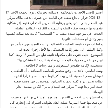
أصدر قاضي الاحداث بالمحكمة الابتدائية بخريبكة، يوم الجمعة الاخير 17
– 12-2021 قرارا بإيداع طفلة في الثامنة من عمرها، تدعى ملاك مركز
عبد السلام بناني الذي يعنى برعاية القاصرين المتخلى عنهم. إثر شكاية
تقدمت بها جمعية صفاء للبيئة و التنمية و الثقافة ، للفائدة الطفلة
الحدث، في مواجهة سيدة تلقب ب ” السمعلية” كانت تعد بمثابة كفيلتها
بغير وثائق او مستندات قانونية.
و انتقلت فرقة تابعة للضابطة القضائية برئاسة العميد فوزية بأمر من
وكيل الملك، الى مقر إقامة المشتكى بها لأجل إجراء بحث في
الموضوع، حيت عثرت على مكفولة ثانية، تبلغ من العمر 13 ربيعا. كما
تبين من خلال مجريات البحث، أن صاحبة البيت ” المشتكى بها”
تستخدمه لإقامة طقوس للشعوذة، و ممارسات لا اخلاقية.
وثبت لقاضي الاحداث، وفق محضر للضابطة القضائية ، أن الطفلتان
تعيشان وضعية صعبة داخل بيت كفيلتهما. حيث أصدر قرارا اعتبره
بمثابة تدبير، يراه كفيلا بحماية الحدثين الموجودين في وضية صعبة.
حيث امر بإيداعهما ” مركز عبد السلام بناني” الكائن بمدينة الدار
البيضاء.
و استبشرت ساكنة حي القدس المجاورة للمشتكى بها خيرا و عبرت
عن سعادتها فيما اعتبرتها عملية انقاد بطولية، اشترك في إنجازها كل
من وكيل الملك السيد ابراهيم زهير و نوابه والعميد فوزية ومساعدها