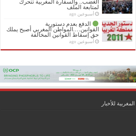
الغضب.. والسفارة المغربية تتحرك
لمتابعة الملف
أسبوعين ago
الدفع بعدم دستورية
القوانين….المواطن المغربي أصبح يملك
حق إسقاط القوانين المخالفة
أسبوعين ago
المغربية للأخبار