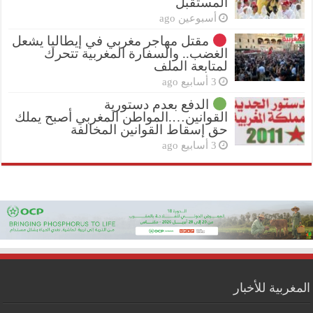
المستقبل
أسبوعين ago
مقتل مهاجر مغربي في إيطاليا يشعل
الغضب.. والسفارة المغربية تتحرك
لمتابعة الملف
3 أسابيع ago
الدفع بعدم دستورية
القوانين….المواطن المغربي أصبح يملك
حق إسقاط القوانين المخالفة
3 أسابيع ago
المغربية للأخبار