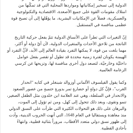
الدولية إلى تسخير إمكانياتها ومواردها المحلية التي قد تمكّنها من
امتلاك مقومات القوة على جميع الأصعدة، الاقتصادية والتكنولوجية
والعسكرية، فضلاً عن الإمكانيات البشرية، ما يؤهّلها إلى أن تصبح قوة
عظمى منافسة في المستقبل.
إنّ التغيرات التي تطرأ على الأنساق الدولية تتمّ بفعل حركية التاريخ
الناتجة من تلاحق الأحداث والمتغيرات الدولية، لأن أيّ دولة أو أكثر،
مهما بلغت من قوة، لا يمكنها التفرد بقيادة العالم إلى الأبد، لأنَّ التفرد أو
الهيمنة يكونان لفترة زمنية محددة قد تطول أو تقصر بفعل عوامل
داخليّة وخارجيّة، لتصعد دول أخرى منافسة لها، وتزيحها عن كرسي
الزعامة العالمية.
وكما يقول الفيلسوف الألماني أوزوالد شبنغلر في كتابه “انحدار
الغرب”، فإنَّ كل دولةٍ أو حضارةٍ تمر بدورةٍ حتميةٍ من عصور الصعود
والانحدار في السلطة، وهي عند العلامة ابن خلدون مثل الطفل الصغير،
تنمو وتقوى، وبعد ذلك تتحول إلى كهل، ومن ثم تؤول إلى الموت،
والبرهان على ذلك هو التحولات الكثيرة التي طرأت على النسق الدولي
منذ معاهدة ويستفاليا في العام 1648، التي أنهت الحروب الدينية، وأدت
إلى ظهور نسق دولي متعدد الأقطاب، مروراً بثنائية قطبية، وانتهاءً
بأحادي القطبية.