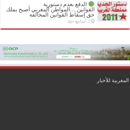
الدفع بعدم دستورية
القوانين….المواطن المغربي أصبح يملك
حق إسقاط القوانين المخالفة
3 أسابيع ago
المغربية للأخبار