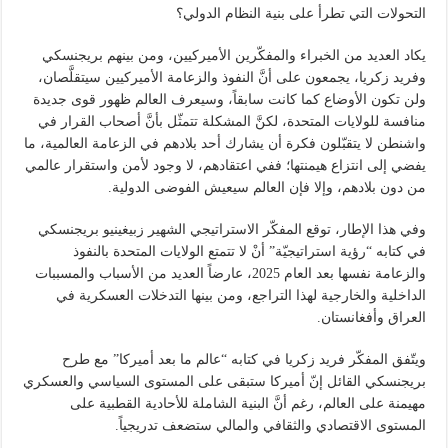
التحولات التي تطرأ على بنية النظام الدولي؟
يكاد العديد من الخبراء والمفكّرين الأميركيين، ومن بينهم بريجنسكي
وفريد زكريا، يجمعون على أنَّ النفوذ والزعامة الأميركيين سيتقلَّصان،
ولن تكون الأوضاع كما كانت سابقاً، وسيعرف العالم ظهور قوى جديدة
منافسة للولايات المتحدة، لكنَّ المشكلة تتمثّل بأنَّ أصحاب القرار في
واشنطن لا يتقبّلون فكرة أن يشارك أحد بلادهم في الزعامة العالمية، ما
يفضي إلى انتزاع هيمنتها؛ ففي اعتقادهم، لا وجود لأمن واستقرار عالمي
من دون بلادهم، وإلا فإن العالم سيعيش الفوضى الدولية.
وفي هذا الإطار، توقع المفكّر الاستراتيجي الشهير زبيغينيو بريجنسكي
في كتابه “رؤية استراتيجيّة” أنْ لا تتمتع الولايات المتحدة بالنفوذ
والزعامة نفسها بعد العام 2025، عارضاً العديد من الأسباب والمسببات
الداخلية والخارجية لهذا التراجع، ومن بينها التدخلات العسكرية في
العراق وأفغانستان.
ويتّفق المفكّر فريد زكريا في كتابه “عالم ما بعد أميركا” مع طرح
بريجنسكي القائل إنّ أميركا ستبقى على المستوى السياسي والعسكري
مهيمنة على العالم، رغم أنَّ البنية الشاملة للأحادية القطبية على
المستوى الاقتصادي والثقافي والمالي ستضعف تدريجياً.