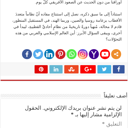
أوراقنا من دون الحديث عن الصعود الأفريقي كلّ يوم.
استناداً إلى ما سبق ذكره، نصل إلى استنتاج مفاده أنّ نظاماً متعددَ
الأقطاب بزعامة روسيا والصين، وربما الهند، في المستقبل المنظور،
قادم لا محالة، مُنهياً دورةً تاريخيةً من نظامٍ أحاديِّ القطبيةِ، ليبدأ في
أخرى، ويبقى السؤال الأبرز: أين العالم الإسلامي والعربي من هذه
التحوّلات؟
أضف تعليقاً
لن يتم نشر عنوان بريدك الإلكتروني.
الحقول
الإلزامية مشار إليها بـ
*
التعليق
*