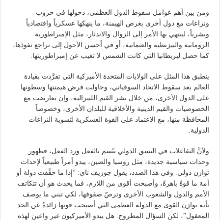
ومن بين أهم عوامل سقوط الدول العظمى، دخولها في حروب
ونزاعات مع دول أخرى بغرض الهيمنة، ما ينهكها عسكرياً واقتصادياً
وبشرياً، لينتهي بها الأمر إلى الزوال والاندثار، مثل الإمبراطورية
الرومانية والبيزنطية والعثمانية، أو في أحسن الأحول إلى تراجع نفوذها،
كما حصل لبريطانيا التي كانت الشمس لا تغيب عن إمبراطوريتها.
ينطبق هذا المثل على الولايات المتحدة الأميركية التي تفرَّدت بقيادة
العالم بعد سقوط الاتحاد السوفياتي، وحاولت فرض هيمنتها وسطوتها
على الدول الأخرى، من خلال نشر القيم الليبرالية، وإن تعارضت مع
الخصوصيات والقيم الدينية والأخلاقية للبلدان الأخرى، وخصوصاً
المحافظة منها، مع الاعتماد على القوة العسكرية لتسوية النزاعات
الدولية.
ولأنَّ التفاعلات في النسق الدولي تتّسم بالفعل ورد الفعل، فظهور
وحدات سياسية جديدة، مثل روسيا والصين، يبدو أمراً طبيعياً لإحداث
توازن دولي. وفي هذا الصدد، يقول جوزيف ناي: “إذا ما حقَّقت دولة أو
أمة ما قوةً باهرةً، وأصبحت أقوى من اللازم، فما يحدث هو أن تتكاتف
الأمم والدول والشعوب الأخرى وترصّ صفوفها، لكي تبني ما يوصف
بأنه توازن القوى مع الدولة العظمى التي أصبحت قوتها زائدةً عن الحد
المعقول”، لكن السؤال المطروح: هل يبدو الأميركيون غير واعين لهذه