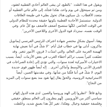
ويقول في هذا الصّدد: “بالطبع، لن يبقى العالم أحادي القطبية لعقود،
ومن ثم سيتحوّل في يوم واحد، هكذا فجأة، إلى عالم ثنائي القطبية أو
متعدد الأقطاب، بل سيكون هناك تحول بطيء في طبيعة العلاقات
الدولية. ستستمرّ الأحادية القطبية بكونها حقيقة محددة للنظام الدولي
في الوقت الحاضر، لكنَّها ستصبح أضعف فأضعف مع كلِّ عام. وفي
الوقت نفسه، ستزداد قوة الدول الأخرى واللاعبين الآخرين”.
وهنا، أسوق بشكلٍ مختصرٍ شهادة اعتراف للرئيس الفرنسي إيمانويل
ماكرون، أدلى بها في خطاب قبل أيام: “لا شكَّ في أننا نعيش نهاية
الهيمنة الغربية على العالم، والتي امتدّت 3 قرونٍ. الأمور تتغير. وقد
تعمّقت كثيراً بسبب تراكم أخطاء الغرب في بعض الأزمات. أيضاً، بسبب
الاختيارات الأميركية لعدة سنوات، والتي تؤدي إلى إعادة الصراعات في
الشرق الأدنى والأوسط وأماكن أخرى… إنّه أيضاً ظهور قوى جديدة
اليوم، لا شكّ في أننا قلّلنا من شأنها، وفي مقدمتها الصين، أيضاً
الاستراتيجية الروسية، والحقّ يقال إنها تقود منذ بضع سنوات إلى المزيد
من النجاح”.
وتابع قائلاً: “انظروا إلى الهند وروسيا والصين. لدى هذه الدول إلهام
سياسي أكثر من الأوروبيين. إنَّهم ينظرون إلى العالم بمنطق حقيقي
وفلسفة حقيقية وخيال. وهكذا، تغير كلّ هذا بعمقٍ شديد، وخُلطت