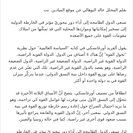
بقلم المحلل خالد البوهالي عن موقع الميادين .نت
تسعى الدول الطامحة إلى أداء دور محوريّ مؤثر في الخارطة الدولية
إلى تسخير إمكانياتها ومواردها المحلية التي قد تمكّنها من امتلاك
مقومات القوة على جميع الأصعدة.
يقول ألفريد أورغانسكي في كتابه “السياسة العالمية” حول نظرية
“تحول القوة” إنَّ هناك 4 أصنافٍ من الدول: الدولة القوية الراضية،
الدولة القوية غير الراضية، الدولة الضعيفة غير الراضية، الدول الضعيفة
الراضية، وهو يقصد بالدول القوية غير الراضية، تلك التي تعبّر عن عدم
رضاها على توزيع القوة داخل بنية النسق الدولي، عندما يتركَّز ميزان
القوة في يد دولة واحدة أو أكثر.
انطلاقاً من تصنيف أورغانسكي، يتضح أنَّ الأنساق الثلاثة الأخيرة قد
تتحوَّل إلى النسق الأول متى توفرت لها عوامل القوة كي تزاحمه، وهو
ما يزيد احتمال الصراع حول إعادة رسم خارطة توزيع القوة في بنية
النسق الدولي. بمعنى آخر، إنَّ الدول القوية والقانعة يتراجع تأثيرها
بسبب صعود قوى أخرى غير راضية، كما في حالة روسيا والصين.
لذا، تسعى الدول الطامحة إلى أداء دور محوريّ مؤثر في الخارطة