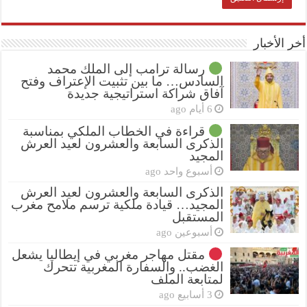
أخر الأخبار
رسالة ترامب إلى الملك محمد
السادس… ما بين تثبيت الإعتراف وفتح
آفاق شراكة استراتيجية جديدة
6 أيام ago
قراءة في الخطاب الملكي بمناسبة
الذكرى السابعة والعشرون لعيد العرش
المجيد
أسبوع واحد ago
الذكرى السابعة والعشرون لعيد العرش
المجيد… قيادة ملكية ترسم ملامح مغرب
المستقبل
أسبوعين ago
مقتل مهاجر مغربي في إيطاليا يشعل
الغضب.. والسفارة المغربية تتحرك
لمتابعة الملف
3 أسابيع ago