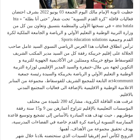
حظيت ثانوية الإمام مالك اليوم الجمعة 03 يونيو 2022 بشرف احتضان
فعاليات قافلة “كرة القدم النسوية” تحت شعار “حتى أنا بطلة” « hta
ana batala » في نسختها الأولى والمنظمة بتنسيق وتعاون بين كل من
وزارة التربية الوطنية و التعليم الأولي و الرياضة و الجامعة الملكية لكرة
القدم وجمعية Sports éducation solutions .
ترأس انطلاق فعاليات هذا العرس الرياضي النسوي السيد عامل صاحب
الجلالة على إقليم خريبكة رفقة كل من السيد مدير المكتب الشريف
للفوسفاط موقع خريبكة وممثلين عن الأكاديمية الجهوية للتربية و
التكوين لجهة بني ملال-خنيفرة والسيد المدير الإقليمي لوزارة التربية
الوطنية و التعليم الأولي و الرياضة بخريبكة والسيدة رئيسة جمعية
act4communit التابعة للمجمع الشريف للفوسفاط، مجموعة من المنابر
الاعلامية الوطنية و الاقليمية بالإضافة الى فعاليات المجتمع المدني
بالاقليم.
عرفت هذه القافلة الكروية، مشاركة 200 تلميذة من مختلف
المؤسسات التعليمية بالإقليم تتراوح أعمارهن بين 9 و15 سنة رفقة
مؤطريهم ، حيث تهدف هذه المبادرة بالأساس إلى تشجيع وتوسيع قاعدة
الممارسة النسوية لرياضة كرة القدم خاصة في الفضاءات المدرسية،
بهدف تحقيق مجموعة من الأهداف، أهمها:
الترويج لكأس أمم إفريقيا للسيدات الذي ستحتضنه بلادنا خلال شهر