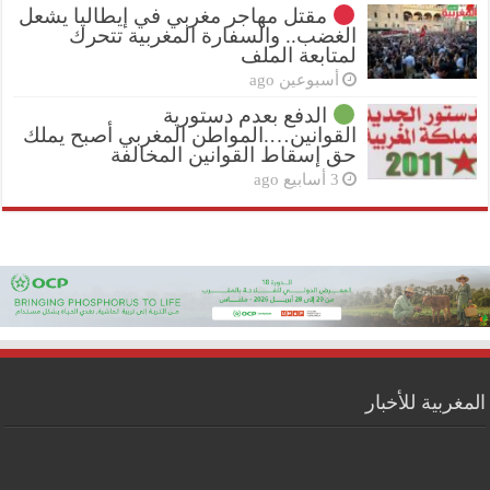
مقتل مهاجر مغربي في إيطاليا يشعل
الغضب.. والسفارة المغربية تتحرك
لمتابعة الملف
أسبوعين ago
الدفع بعدم دستورية
القوانين….المواطن المغربي أصبح يملك
حق إسقاط القوانين المخالفة
3 أسابيع ago
المغربية للأخبار