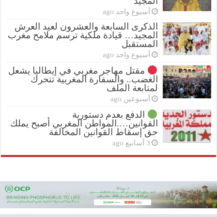
المجيد
أسبوع واحد ago
الذكرى السابعة والعشرون لعيد العرش
المجيد… قيادة ملكية ترسم ملامح مغرب
المستقبل
أسبوع واحد ago
مقتل مهاجر مغربي في إيطاليا يشعل
الغضب.. والسفارة المغربية تتحرك
لمتابعة الملف
أسبوعين ago
الدفع بعدم دستورية
القوانين….المواطن المغربي أصبح يملك
حق إسقاط القوانين المخالفة
3 أسابيع ago