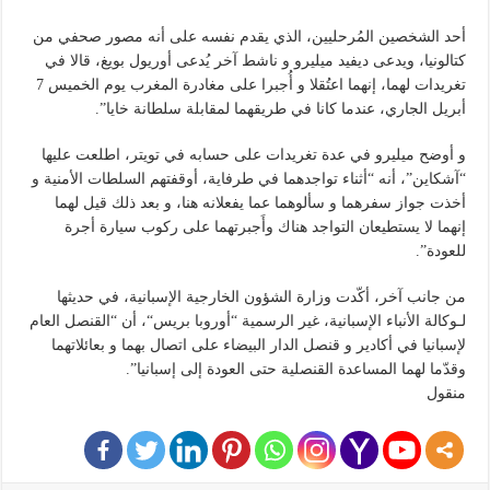
أحد الشخصين المُرحليين، الذي يقدم نفسه على أنه مصور صحفي من
كتالونيا، ويدعى ديفيد ميليرو و ناشط آخر يُدعى أوريول بويغ، قالا في
تغريدات لهما، إنهما اعتُقلا و أُجبرا على مغادرة المغرب يوم الخميس 7
أبريل الجاري، عندما كانا في طريقهما لمقابلة سلطانة خايا”.
و أوضح ميليرو في عدة تغريدات على حسابه في تويتر، اطلعت عليها
“آشكاين”، أنه “أثناء تواجدهما في طرفاية، أوقفتهم السلطات الأمنية و
أخذت جواز سفرهما و سألوهما عما يفعلانه هنا، و بعد ذلك قيل لهما
إنهما لا يستطيعان التواجد هناك وأَجبرتهما على ركوب سيارة أجرة
للعودة”.
من جانب آخر، أكّدت وزارة الشؤون الخارجية الإسبانية، في حديثها
لـوكالة الأنباء الإسبانية، غير الرسمية “أوروبا بريس“، أن “القنصل العام
لإسبانيا في أكادير و قنصل الدار البيضاء على اتصال بهما و بعائلاتهما
وقدّما لهما المساعدة القنصلية حتى العودة إلى إسبانيا”.
منقول