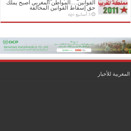
القوانين….المواطن المغربي أصبح يملك
حق إسقاط القوانين المخالفة
3 أسابيع ago
المغربية للأخبار