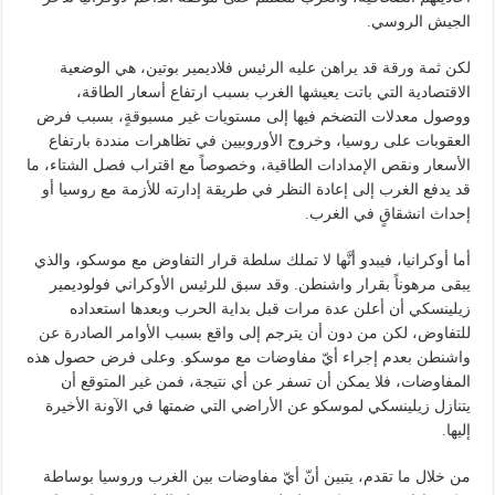
الجيش الروسي.
لكن ثمة ورقة قد يراهن عليه الرئيس فلاديمير بوتين، هي الوضعية
الاقتصادية التي باتت يعيشها الغرب بسبب ارتفاع أسعار الطاقة،
ووصول معدلات التضخم فيها إلى مستويات غير مسبوقةٍ، بسبب فرض
العقوبات على روسيا، وخروج الأوروبيين في تظاهرات منددة بارتفاع
الأسعار ونقص الإمدادات الطاقية، وخصوصاً مع اقتراب فصل الشتاء، ما
قد يدفع الغرب إلى إعادة النظر في طريقة إدارته للأزمة مع روسيا أو
إحداث انشقاقٍ في الغرب.
أما أوكرانيا، فيبدو أنَّها لا تملك سلطة قرار التفاوض مع موسكو، والذي
يبقى مرهوناً بقرار واشنطن. وقد سبق للرئيس الأوكراني فولوديمير
زيلينسكي أن أعلن عدة مرات قبل بداية الحرب وبعدها استعداده
للتفاوض، لكن من دون أن يترجم إلى واقع بسبب الأوامر الصادرة عن
واشنطن بعدم إجراء أيّ مفاوضات مع موسكو. وعلى فرض حصول هذه
المفاوضات، فلا يمكن أن تسفر عن أي نتيجة، فمن غير المتوقع أن
يتنازل زيلينسكي لموسكو عن الأراضي التي ضمتها في الآونة الأخيرة
إليها.
من خلال ما تقدم، يتبين أنّ أيّ مفاوضات بين الغرب وروسيا بوساطة