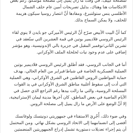
لمصلحة كييف، في وقت ما زال يميل إلى مصلحة موسكو، رغم بعض
الانتكاسات هنا وهناك، بدليل تصريحات أمين عام حلف الشمال
الأطلسي ينس ستولتنبرغ، ومفادها أنَّ انتصار روسيا سيكون هزيمة
للحلف، ولا يمكن السماح بذلك.
كما أنَّ البيت الأبيض صرّح أنَّ الرئيس الأميركي جو بايدن لا ينوي لقاء
الرئيس الروسي فلاديمير بوتين في قمة العشرين التي ستُعقد في
تشرين الثاني/نوفمبر المقبل في جزيرة بالي الإندونيسية، وهو مؤشر
إضافي على عدم وجود نيات لحلحلة الملف الأوكراني.
أما في الجانب الروسي، فقد أطلق الرئيس الروسي فلاديمير بوتين
العملية العسكرية الخاصة في شباط/فبراير من العام الحالي، بهدف
حماية المواطنين الروس القاطنين في الشرق الأوكراني، وهي العملية
التي أدت إلى سقوط أغلبية مناطق الشرق الأوكراني في يد القوات
المسلحة الروسية، والتي ما زالت بيدها رغم التراجع الذي حصل في
الأيام الماضية في بعض المناطق، كان آخرها مدينة ليمان الإستراتيجية،
إلا أنَّ الوضع على الأرض ما زال يميل إلى مصلحة الروس.
وفي ضوء ذلك، أُجْرِيَ الاستفتاء في جمهوريتي دونيتسك ولوغانسك
أفضى إلى انضمامهما إلى الاتحاد الروسي بشكل نهائي. ومن المحتمل
أن يتم إجراء تعديلات دستورية تشمل إدراج الجمهوريتين المنضمتين