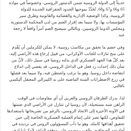
حديثاً إلى الدولة الروسية ضمن الدستور الروسي، وخصوصاً في مواده
65 و66 و67 و68، تُحَدَّدُ بموجبها الحدود الجغرافية الجديدة للدولة
الروسية، وكذا الوضعية الإدارية والقضائية والقانونية وطرق سير
المؤسسات بها، ولا سيما بعد إقرار الضم من لدن المحكمة الدستورية
ومجلس الدوما الروسيين، وبالتالي سيصبح الضم أمراً واقعاً لا رجعة
عنه.
وفي خضم ما تحقق من مكاسبَ روسية، لا يمكن للكرملين أن يُقْدِمَ
على منح تنازلات للجانب الأوكراني، من قبيل إرجاع هذه الأراضي إليه،
بعد كلّ هذا الجهد العسكري الذي بذلته روسيا في سبيل ذلك، لأنَّ من
شأن ذلك إحداث رد فعل في الداخل الروسي، قد يفضي إلى اندلاع
انتفاضة داخل روسيا، وهو ما ترغب واشنطن فيه، ولا سيما بعد فشلها
في زرع الاضطرابات السنة الماضية على يد الليبرالي المعتقل أليكسي
نافالني.
لذا، يدرك الطرفان الروسي والغربي أن أي مفاوضات في الوقت
الراهن شبه مستحيلة، لأن روسيا لن تتنازل عن الأراضي الذي ضمتها
في الآونة الأخيرة إلى الاتحاد الروسي، بالرغم من تصريحاتها باستعدادها
للتفاوض، لكنها تصر على إتمام العملية العسكرية الخاصة إلى حين
تحقيق أهدافها كاملة، وهو ما دأب المسؤولون الروس في ترديده في
أحاديثهم الصحافية، والغرب مصمم على موقفه الداعم لأوكرانيا لدحر