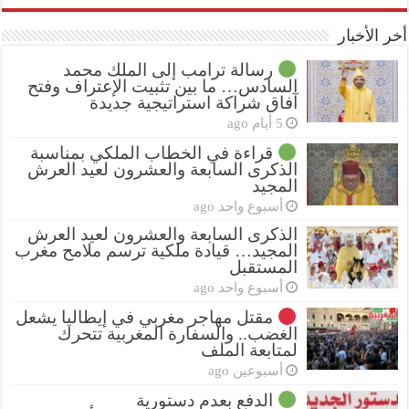
أخر الأخبار
رسالة ترامب إلى الملك محمد
السادس… ما بين تثبيت الإعتراف وفتح
آفاق شراكة استراتيجية جديدة
5 أيام ago
قراءة في الخطاب الملكي بمناسبة
الذكرى السابعة والعشرون لعيد العرش
المجيد
أسبوع واحد ago
الذكرى السابعة والعشرون لعيد العرش
المجيد… قيادة ملكية ترسم ملامح مغرب
المستقبل
أسبوع واحد ago
مقتل مهاجر مغربي في إيطاليا يشعل
الغضب.. والسفارة المغربية تتحرك
لمتابعة الملف
أسبوعين ago
الدفع بعدم دستورية