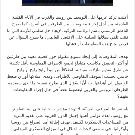
أعلنت تركيا عزمها على التوسط بين روسيا والغرب في الأيام القليلة
القادمة، من أجل إجراء مفاوضات بين الطرفين في أنقرة، كما صرح
الناطق الرسمي باسم الرئاسة التركية، لإيجاد حل سلمي للأزمة التي ما
فتئت تلقي بظلالها السلبية على الاقتصاد العالمي، ما يطرح السؤال عن
فرص نجاح هذه المفاوضات أو فشلها.
تهدف المفاوضات إلى إيجاد تسويةٍ مقبولةٍ حول قضية معينة بين طرفين
أو أكثر، لتحقيق مكاسب متبادلةٍ لجميع الأطراف المفاوضة بأقل تكلفة،
عن طرق تقديم تنازلات متبادلة، انطلاقاً من مبدأ رابح رابح أو رابح
خاسر، بحسب الموقف التفاوضي للأطراف، ومدى امتلاكها أوراق ضغط
للوصول إلى أهدافها، بيد أنَّ السّؤال الذي يطرح نفسه: ما الذي سيقدمه
الطرفان الروسي والغربي لبعضهما بعضاً في حال إجراء المفاوضات
بينهما؟
باستقرائنا المواقف الغربيّة، لا توجد مؤشرات حالية على نية التفاوض
مع روسيا، لعدة عوامل أهمها إجماع الدول الغربية على تقديم المزيد
من المساعدات العسكرية لكييف، بهدف إطالة أمد الصراع بين روسيا
وأوكرانيا، في مسعى لإحداث اختلال في الميزان العسكري الميداني