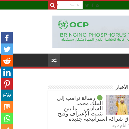
لأخبار
رسالة ترامب إلى
الملك محمد
السادس… ما بين
تثبيت الإعتراف وفتح
ق شراكة استراتيجية جديدة
ام ago