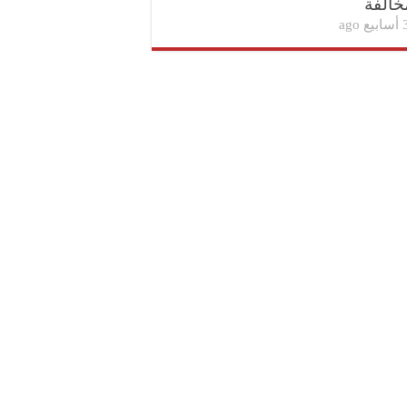
خالفة
بيع ago