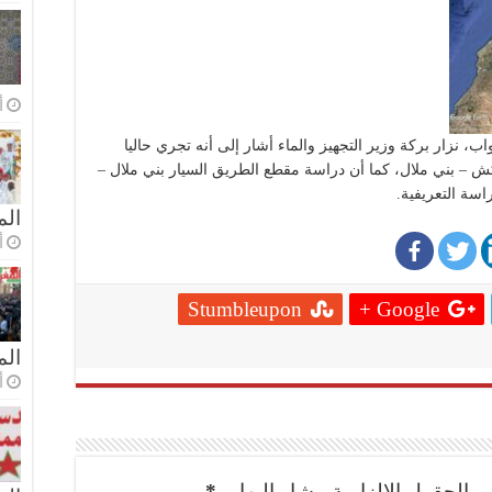
أ
نزار بركة وزير التجهيز والماء أشار إلى أنه تجري حاليا
ش – بني ملال، كما أن دراسة مقطع الطريق السيار بني ملال –
سة التعريفية.
الم
أ
Stumbleupon
Google +
ال
أ
.
الحقول الإلزامية مشار إليها بـ
*