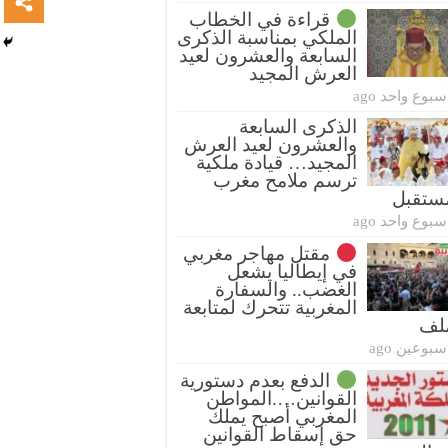
قراءة في الخطاب
الملكي بمناسبة الذكرى
السابعة والعشرون لعيد
العرش المجيد
سبوع واحد ago
الذكرى السابعة
والعشرون لعيد العرش
المجيد… قيادة ملكية
ترسم ملامح مغرب
ستقبل
سبوع واحد ago
مقتل مهاجر مغربي
في إيطاليا يشعل
الغضب.. والسفارة
المغربية تتحرك لمتابعة
ملف
سبوعين ago
الدفع بعدم دستورية
القوانين….المواطن
المغربي أصبح يملك
حق إسقاط القوانين