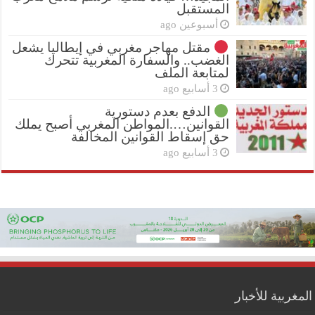
المستقبل
أسبوعين ago
مقتل مهاجر مغربي في إيطاليا يشعل
الغضب.. والسفارة المغربية تتحرك
لمتابعة الملف
3 أسابيع ago
الدفع بعدم دستورية
القوانين….المواطن المغربي أصبح يملك
حق إسقاط القوانين المخالفة
3 أسابيع ago
المغربية للأخبار