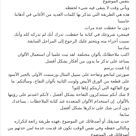
بنفس الموضوع.
ويأتي وقت لا يتبقى فيه شيء لحفظه.
هذه هي الطريقة التي نتذكر بها كلمات العديد من الأغاني في أذهاننا.
خامسا:
دون ما حفظت عدة مرات.
فبمجرد شروعك في كتابة ما حفظت، تدرك أنك لم تدركه كله وأنك
نسيت أجزاء منه ويتحتم عليك الرجوع إلى المراحل السابقة.
سادسا :
اكتب ملاحظاتك بألوان مختلفة. لقد تبث علميا أن استعمال الألوان
يساعد على تذكر ما يدون من أفكار بشكل أفضل.
إذا قمت برسم
صورتين لمانجو وتفاحة على سبيل المثال،ورسمت الأولى بالحبر الأسود
على قطعة من الورق الأبيض ولونت الثانية بألوان التفاح، وسألتكم: ما
نوع الفاكهة التي أريتكم إياها للتو؟
لا شك أنكم ستتتذكرون التفاحة بشكل أفضل ، لأنكم اعتدتم على رؤيتها
بالألوان. إن استخدام الألوان المتعددة عند كتابة الملاحظات ، يساعدك
دون أدنى شك على تذكرها بشكل أفضل.
سابعا:
حدث صديقك أو أصدقائك عن الموضوع ،فهذه طريقة رائعة لتكراره
وبالتالي حفظه وفي نفس الوقت تكون قد قدمت خدمة لمن حدثهم من
أصدقائك في الموضوع.