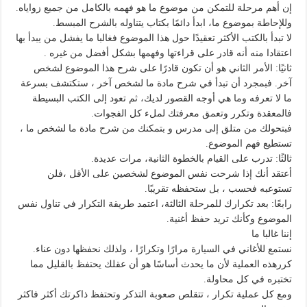
إن أهم مرحلة للتمكن من موضوع ما هو فهمه بالكامل من جميع زواياه.
وللإحاطة بموضوع ما، ابدأ دائمًا بكتاب يتناوله بالشرح المبسط.
لا تبدأ بالكتب الأكثر تعقيدًا حول هذا الموضوع فغالبا ما يفشل من يبدأ بها
اعتقادا منه أنه قادر على قراءتها وفهمها بشكل أفضل من غيره .
ثانيًا: الأمر الثاني هو أن تكون قادرًا على شرح هذا الموضوع لشخص
آخر. فبمجرد أن تبدأ في شرح مادة ما لشخص آخر ، ستكتشف بسرعة
ما لا تعرفه وما هي أوجه القصور لديك، ثم تعود إلى الكتب البسيطة
فالمعقدة وتكرر وتعمق معرفتك لملء كل الفجوات.
فبتحولك من متلق إلى مدرس و بتمكنك من شرح مادة ما لشخص ما ،
تستطيع فهم الموضوع.
ثالثًا: تدرب على القيام بالخطوة الثانية، مرات عديدة.
أعتقد أنك إذا شرحت نفس الموضوع لشخصين على الأقل ،فلن
تستوعبه فحسب ، بل ستحفظه تقريبًا.
رابعًا: بعد تكرارك للمرحلة الثالثة، اعتمد طريقة التكرار في تناول نفس
الموضوع وكأنك تريد حفظ أغنية.
إننا غالبا ما
نستمع للأغاني في السيارة مرارًا وتكرارًا ، ولذلك نحفظها دون عناء.
كررهذه العملية لأن ما يحدث أساسًا هو أن عقلك يحتفظ بالقليل مما
تختبره في كل محاولة.
ومع كل عملية تكرار ، تتقلص صعوبة التذكر وتحتفظ ذاكرتك أكثر فاكثر