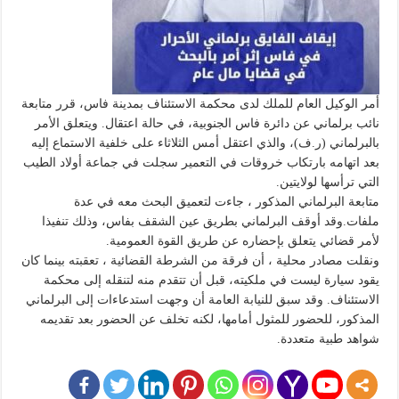
أمر الوكيل العام للملك لدى محكمة الاستئناف بمدينة فاس، قرر متابعة
نائب برلماني عن دائرة فاس الجنوبية، في حالة اعتقال. ويتعلق الأمر
بالبرلماني (ر.ف)، والذي اعتقل أمس الثلاثاء على خلفية الاستماع إليه
بعد اتهامه بارتكاب خروقات في التعمير سجلت في جماعة أولاد الطيب
التي ترأسها لولايتين.
متابعة البرلماني المذكور ، جاءت لتعميق البحث معه في عدة
ملفات.وقد أوقف البرلماني بطريق عين الشقف بفاس، وذلك تنفيذا
لأمر قضائي يتعلق بإحضاره عن طريق القوة العمومية.
ونقلت مصادر محلية ، أن فرقة من الشرطة القضائية ، تعقبته بينما كان
يقود سيارة ليست في ملكيته، قبل أن تتقدم منه لتنقله إلى محكمة
الاستئناف. وقد سبق للنيابة العامة أن وجهت استدعاءات إلى البرلماني
المذكور، للحضور للمثول أمامها، لكنه تخلف عن الحضور بعد تقديمه
شواهد طبية متعددة.