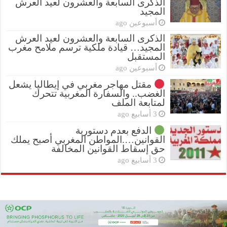
الذكرى السابعة والعشرون لعيد العرش
المجيد
أسبوعين ago
الذكرى السابعة والعشرون لعيد العرش
المجيد… قيادة ملكية ترسم ملامح مغرب
المستقبل
أسبوعين ago
مقتل مهاجر مغربي في إيطاليا يشعل
الغضب.. والسفارة المغربية تتحرك
لمتابعة الملف
3 أسابيع ago
الدفع بعدم دستورية
القوانين….المواطن المغربي أصبح يملك
حق إسقاط القوانين المخالفة
3 أسابيع ago