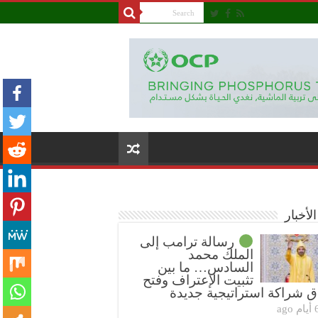
لأخبار
رسالة ترامب إلى
الملك محمد
السادس… ما بين
تثبيت الإعتراف وفتح
ق شراكة استراتيجية جديدة
ام ago