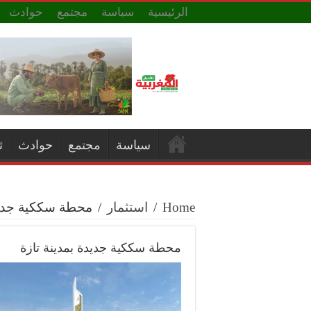
الرئيسية
سياسة
مجتمع
حوادث
سياسة
مجتمع
حوادث
ث
Home
/
استثمار
/
محطة سككية جديدة
محطة سككية جديدة بمدينة تازة