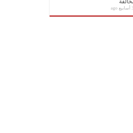
خالفة
بيع ago