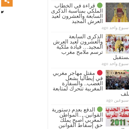
قراءة في الخطاب
الملكي بمناسبة الذكرى
السابعة والعشرون لعيد
العرش المجيد
سبوع واحد ago
الذكرى السابعة
والعشرون لعيد العرش
المجيد… قيادة ملكية
ترسم ملامح مغرب
ستقبل
سبوع واحد ago
مقتل مهاجر مغربي
في إيطاليا يشعل
الغضب.. والسفارة
المغربية تتحرك لمتابعة
ملف
سبوعين ago
الدفع بعدم دستورية
القوانين….المواطن
المغربي أصبح يملك
حق إسقاط القوانين