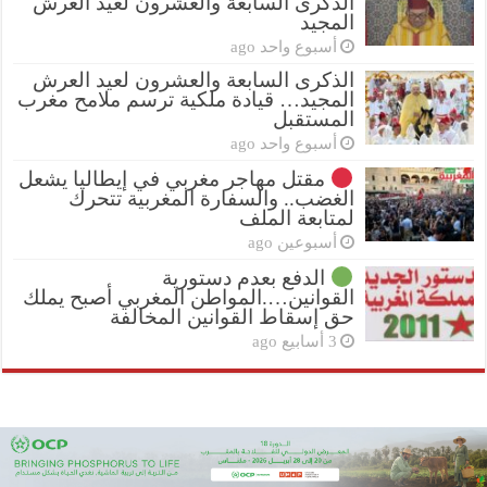
الذكرى السابعة والعشرون لعيد العرش
المجيد
أسبوع واحد ago
الذكرى السابعة والعشرون لعيد العرش
المجيد… قيادة ملكية ترسم ملامح مغرب
المستقبل
أسبوع واحد ago
مقتل مهاجر مغربي في إيطاليا يشعل
الغضب.. والسفارة المغربية تتحرك
لمتابعة الملف
أسبوعين ago
الدفع بعدم دستورية
القوانين….المواطن المغربي أصبح يملك
حق إسقاط القوانين المخالفة
3 أسابيع ago