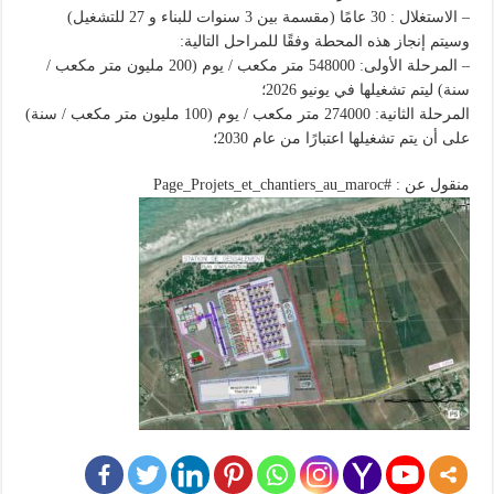
– الاستغلال : 30 عامًا (مقسمة بين 3 سنوات للبناء و 27 للتشغيل)
وسيتم إنجاز هذه المحطة وفقًا للمراحل التالية:
– المرحلة الأولى: 548000 متر مكعب / يوم (200 مليون متر مكعب /
سنة) ليتم تشغيلها في يونيو 2026؛
المرحلة الثانية: 274000 متر مكعب / يوم (100 مليون متر مكعب / سنة)
على أن يتم تشغيلها اعتبارًا من عام 2030؛
منقول عن : #Page_Projets_et_chantiers_au_maroc