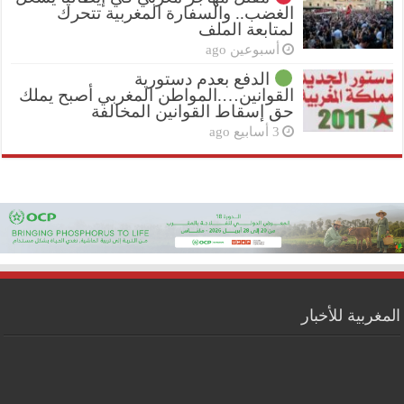
الغضب.. والسفارة المغربية تتحرك
لمتابعة الملف
أسبوعين ago
الدفع بعدم دستورية
القوانين….المواطن المغربي أصبح يملك
حق إسقاط القوانين المخالفة
3 أسابيع ago
المغربية للأخبار