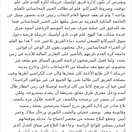
ويفترض أن تكون إدارة فريق اولمبيك خريبكة لكرة القدم على علم
بتوقيت وشروط الميركاتو. فلم لم تطالب الخبير المحاسباتي بالقيام
بواجبه ؟ ولم لم تعقد جمعها العام لانتخاب رئيس جديد بحضور ممثل عن
الجامعة الملكية المغربية ثم تحيل ملفها على الخبير المحاسباتي فيما
بعد للتدقيق في عملية صرف ميزانية الموسم الرياضي أسوة بفرق
عديدة سلكت هذا النهج. فلم فوت نادي أولمبيك خريبكة فرصة دخول
سوق الميركاتو الصيفي لتجديد دماء الفريق بلاعبين جدد ؟ هذا مع العلم
أن الخبراء المحاسباتيين رجال محلفون،يعون كل الوعي أن قوانين
جامعة كرة القدم تلزمهم بالتأشير على التقارير المالية للأندية في زمن
محدد. ولما فضل المترشحون لرئاسة الفريق السباق نحو مقعد غير
محسوم، لم تنفع معه سلسلة من الاجتماعات داخل وخارج مدينة
خريبكة ؟ لأن طابع الأنانية كان شعارها ولأن حب الكراسي أطرها وغيب
مصلحة الفريق التي طالما تغنى بها الجميع في غير مواقف الرئاسة؟.
ليس عيبا أن يترشح كائنا من كان لرئاسة لوصيكا في زمن انتظار طال
أمده ودخل مفترق طرق مقلق،شريطة أن يتقدم بمشروعه، ولكن
العيب أن يتستر عن ترشيحه والكشف عن لائحته. فلأول مرة يكشف
بلاغ صادر عن إدارة الفريق يدرج أسماء مترشحين بصفة رسمية
وقانونية وهم : يوسف ججيلي والحبيب الكنوزي ورحال سلاك وعمر
أمين. وشفع البلاغ بنسخة من محضر اجتماع ما، مذيلة بتوقيعاتهم
كمجرد ممثلين للوائح الرئاسة. وجاء هذا البلاغ في سياق الجدل الذي
أثير عبر صفحات التواصل الاجتماعي في شان تأجيل نادي أولمبيك