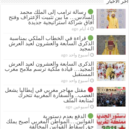
أخر الأخبار
رسالة ترامب إلى الملك محمد
السادس… ما بين تثبيت الإعتراف وفتح
آفاق شراكة استراتيجية جديدة
4 أيام ago
قراءة في الخطاب الملكي بمناسبة
الذكرى السابعة والعشرون لعيد العرش
المجيد
أسبوع واحد ago
الذكرى السابعة والعشرون لعيد العرش
المجيد… قيادة ملكية ترسم ملامح مغرب
المستقبل
أسبوع واحد ago
مقتل مهاجر مغربي في إيطاليا يشعل
الغضب.. والسفارة المغربية تتحرك
لمتابعة الملف
أسبوعين ago
الدفع بعدم دستورية
القوانين….المواطن المغربي أصبح يملك
حق إسقاط القوانين المخالفة