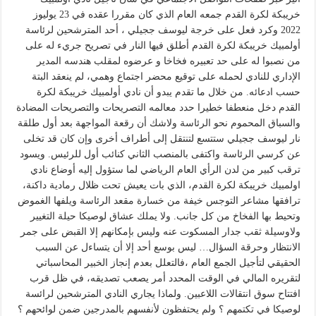
خريبكة لكرة القدم جمعه العام الذي كان مقررا عقده في 23 يوليوز
2022 وكرد فعل على خرجة ليوسف ججيلي ، أحد المترشحين لرئاسة
أولمبيك خريبكة لكرة القدم أطلق فيها النار في تصريح جريء له على
من نصبوا له على حد تعبيره فخاخا و عرضوه لمقلب هندسه المدير
الإداري للنادي لحمله على توقيع محضر اجتماع وهمي، لم ينعقد البتة
حسب ادعائه. من خلال ما تقدم يبدو أن نادي أولمبيك خريبكة لكرة
القدم دخل منعطفا خطيرا حدد معالمه التصريحات والتصريحات المضادة
والسباق المحموم نحو الرئاسة ولاشك أن رقعة المواجهة بعد أول طلقة
نار ليوسف ججيلي ستتسع لتنتقل إلى أطراف أخرى وإن كان قد تخلى
عن كرسي الرئاسة واكتفى بالمنصب الثاني كنائب أول للرئيس. ويسود
ترقب كبير من لدن الرأي العام الرياضي لما ستؤول إليه أوضاع نادي
اولمبيك خريبكة لكرة القدم، الذي بات يعيش تحت ظلال رمادية داكنة،
ترافقها مشاعر التوجس خيفة من خسارة مقعد الرئاسة ويلفها الغموض
وتحيط بها الفخاخ من كل جانب. ولا يملك عشاق لوصيكا حيلة التغيير
ولاوسيلة ثقب جدار المسكوت عنه وليس بإمكانهم إلا القبض على جمر
الانتظار وحرقة السؤال… ليس بوسع أحد إلا أن يتساءل عن السبب
الحقيقي لتأجيل الجمع العام ،فالتعلل بعدم إنجاز الخبير المحاسباتي
لتقريره المالي في الوقت المحدد أمر يصعب تصديقه، في ظل قرب
افتتاح سوق انتقالات اللاعبين. ولماذا يجاري النادي المترشحين لرائسة
لوصيكا في تكتمهم ؟ ولم يحتفظون لأنفسهم بالمدرجين ضمن لوائحهم ؟