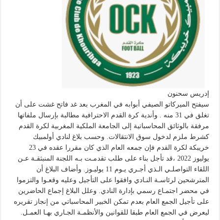
إدريس سحنون
سيفتح الميركاتو الصيفي أبوابه في المغرب بعد غد فاتح غشت على أن
تغلق في 31 منه . وأندية كرة القدم الاحترافية مطالبة بإرسال ملفاتها
مرفقة بالوثائق المحاسباتية إلى الجامعة الملكية المغربية لكرة القدم
كشرط ملزم لدخول سوق الانتقالات. وحسب بلاغ لنادي أولمبيك
خريبكة لكرة القدم فإن جمعه العام الذي كان مقررا عقده في 23
يوليوز 2022 ،قد تأجل بناء على طلب تقدمـت بـه اللجنة المنبثقـة عـن
اللقاء التواصلـي الـذي أجـري يـوم 11 يوليـوز. وأضاف البلاغ أن
المترشحين لرئاسـة النـادي وافقوا على التأجيل وعليه وقعـوا والتزموا
في محضر اجتمـاع رسمي بإدارة النادي. وعلل البلاغ إجماع الحاضرين
على تأجيل الجمع العام بعدم تمكن الخبير المحاسباتي من إنجاز تقريره
ليعرض في الجمع العام طبقا للقوانين والأنظمـة الجـاري بهـا العمـل.