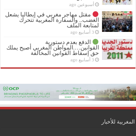
أسبوعين ago
مقتل مهاجر مغربي في إيطاليا يشعل
الغضب.. والسفارة المغربية تتحرك
لمتابعة الملف
3 أسابيع ago
الدفع بعدم دستورية
القوانين….المواطن المغربي أصبح يملك
حق إسقاط القوانين المخالفة
3 أسابيع ago
المغربية للأخبار