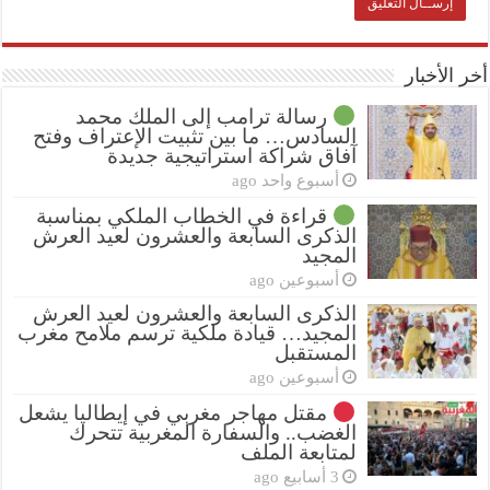
أخر الأخبار
رسالة ترامب إلى الملك محمد
السادس… ما بين تثبيت الإعتراف وفتح
آفاق شراكة استراتيجية جديدة
أسبوع واحد ago
قراءة في الخطاب الملكي بمناسبة
الذكرى السابعة والعشرون لعيد العرش
المجيد
أسبوعين ago
الذكرى السابعة والعشرون لعيد العرش
المجيد… قيادة ملكية ترسم ملامح مغرب
المستقبل
أسبوعين ago
مقتل مهاجر مغربي في إيطاليا يشعل
الغضب.. والسفارة المغربية تتحرك
لمتابعة الملف
3 أسابيع ago