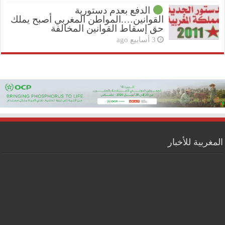
الدفع بعدم دستورية
القوانين….المواطن المغربي أصبح يملك
حق إسقاط القوانين المخالفة
3 أسابيع ago
المغربية للأخبار