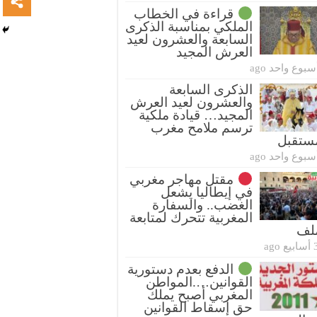
قراءة في الخطاب
الملكي بمناسبة الذكرى
السابعة والعشرون لعيد
العرش المجيد
سبوع واحد ago
الذكرى السابعة
والعشرون لعيد العرش
المجيد… قيادة ملكية
ترسم ملامح مغرب
ستقبل
سبوع واحد ago
مقتل مهاجر مغربي
في إيطاليا يشعل
الغضب.. والسفارة
المغربية تتحرك لمتابعة
ملف
بيع ago
الدفع بعدم دستورية
القوانين….المواطن
المغربي أصبح يملك
حق إسقاط القوانين