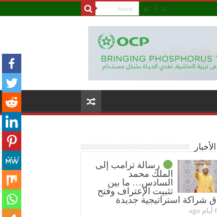
لأخبار
رسالة ترامب إلى
الملك محمد
السادس… ما بين
تثبيت الإعتراف وفتح
ق شراكة استراتيجية جديدة
ام ago