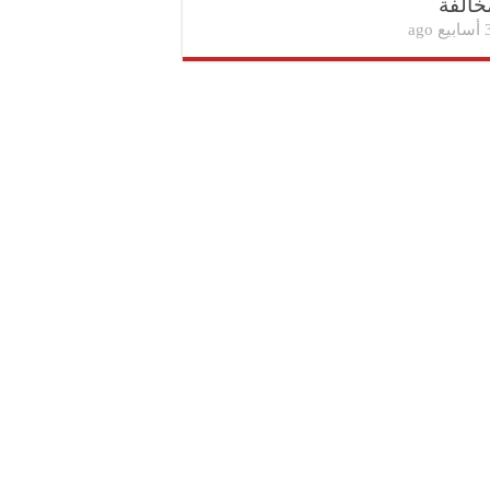
خالفة
بيع ago