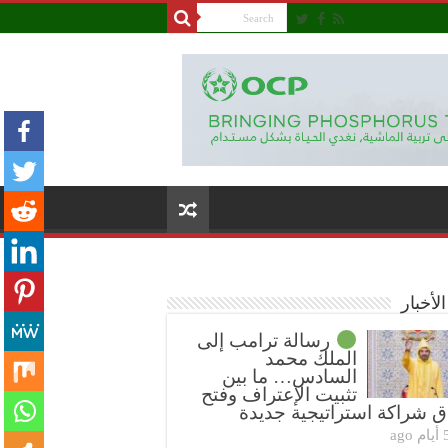
لأخبار
رسالة ترامب إلى
الملك محمد
السادس… ما بين
تثبيت الإعتراف وفتح
ق شراكة استراتيجية جديدة
ام ago