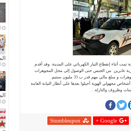
أ
الم
ت أثناء إنقطاع التيار الكهربائي على المدينة. وقد أقدم
أ
رية عابرين من الجبس حتى الوصول إلى محل المجوهرات
مبلغ مالي مهم قدر ب 33 مليون سنتيم.
خاص مجهولي الهوية أحيلوا بعدها على أنظار النيابة العامة
ابسات وظروف والنازلة…
ال
أ
Stumbleupon
Google +