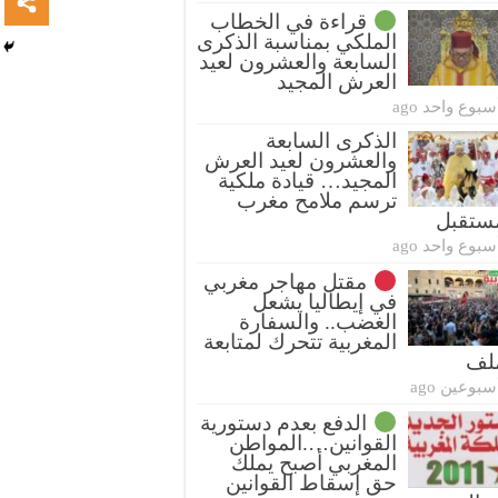
قراءة في الخطاب
الملكي بمناسبة الذكرى
السابعة والعشرون لعيد
العرش المجيد
سبوع واحد ago
الذكرى السابعة
والعشرون لعيد العرش
المجيد… قيادة ملكية
ترسم ملامح مغرب
ستقبل
سبوع واحد ago
مقتل مهاجر مغربي
في إيطاليا يشعل
الغضب.. والسفارة
المغربية تتحرك لمتابعة
ملف
سبوعين ago
الدفع بعدم دستورية
القوانين….المواطن
المغربي أصبح يملك
حق إسقاط القوانين