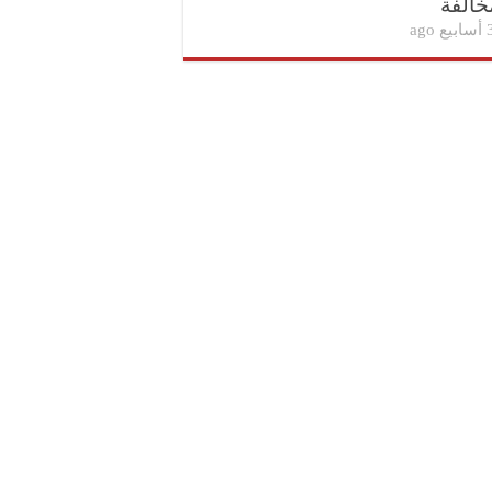
خالفة
بيع ago