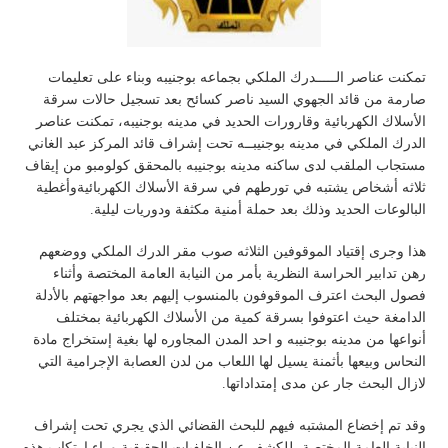
تمكنت عناصر الـــــدرك الملكي بجماعه بوجنيبه وبناء على تعليمات
صارمة من قائد الجهوي السيد ناصر كسائح بعد تسجيل حالات سرقة
الأسلاك الكهربائية وقارورات الحديد في مدينه بوجنيبه، تمكنت عناصر
الدرك الملكي في مدينه بوجنيبــه تحت إشراف قائد المركز عبد الغاني
مستجاب الملقب لدى ساكنه مدينه بوجنيبه بالمحقق كولومبو من إيقاف
ثلاثه أشخاص يشتبه في تورطهم في سرقة الأسلاك الكهربائيةوأغطية
البالوعات الحديد وذلك بعد حملة أمنية مكثفة ودوريات ليلية.
هذا وجرى إقتياد الموقوفين الثلاثه صوب مقر الدرك الملكي ووضعهم
رهن تدابير الحراسة النظرية بأمر من النيابة العامة المختصة وأثناء
فصول البحث اعترف الموقوفون بالمنسوب إليهم بعد مواجهتهم بالأدلة
الدامغة حيث اعتوفوا بسرقة كمية من الأسلاك الكهربائية بمختلف
أنواعها من مدينه بوجنيبه و احد المدن المجاوره لها بغية إستخراج مادة
النحاس وبيعها بأثمنة يسيل لها اللعاب من لدن العصابة الإجرامية التي
لازال البحث جار عن مدى إمتداداتها.
وقد تم إخضاع المشتبه فيهم للبحث القضائي الذي يجري تحت إشراف
النيابة العامة المختصة، للكشف عن الخلفيات الحقيقية وراء إرتكاب هذه