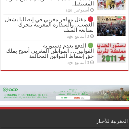
المستقبل
أسبوعين ago
مقتل مهاجر مغربي في إيطاليا يشعل
الغضب.. والسفارة المغربية تتحرك
لمتابعة الملف
3 أسابيع ago
الدفع بعدم دستورية
القوانين….المواطن المغربي أصبح يملك
حق إسقاط القوانين المخالفة
3 أسابيع ago
المغربية للأخبار