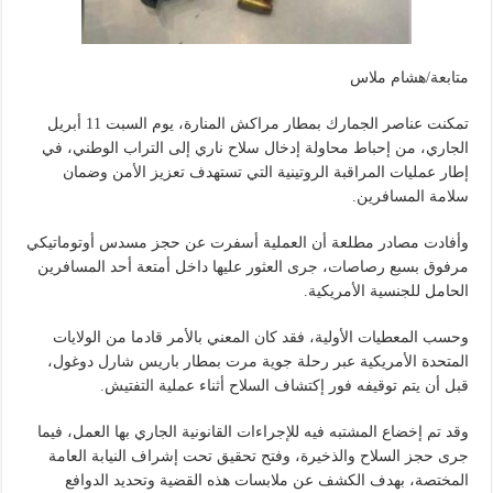
متابعة/هشام ملاس
تمكنت عناصر الجمارك بمطار مراكش المنارة، يوم السبت 11 أبريل
الجاري، من إحباط محاولة إدخال سلاح ناري إلى التراب الوطني، في
إطار عمليات المراقبة الروتينية التي تستهدف تعزيز الأمن وضمان
سلامة المسافرين.
وأفادت مصادر مطلعة أن العملية أسفرت عن حجز مسدس أوتوماتيكي
مرفوق بسبع رصاصات، جرى العثور عليها داخل أمتعة أحد المسافرين
الحامل للجنسية الأمريكية.
وحسب المعطيات الأولية، فقد كان المعني بالأمر قادما من الولايات
المتحدة الأمريكية عبر رحلة جوية مرت بمطار باريس شارل دوغول،
قبل أن يتم توقيفه فور إكتشاف السلاح أثناء عملية التفتيش.
وقد تم إخضاع المشتبه فيه للإجراءات القانونية الجاري بها العمل، فيما
جرى حجز السلاح والذخيرة، وفتح تحقيق تحت إشراف النيابة العامة
المختصة، بهدف الكشف عن ملابسات هذه القضية وتحديد الدوافع