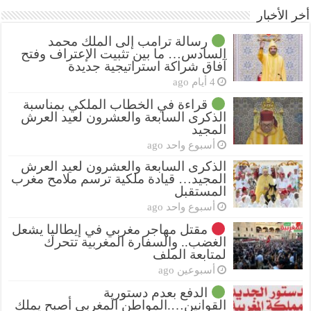
أخر الأخبار
رسالة ترامب إلى الملك محمد
السادس… ما بين تثبيت الإعتراف وفتح
آفاق شراكة استراتيجية جديدة
4 أيام ago
قراءة في الخطاب الملكي بمناسبة
الذكرى السابعة والعشرون لعيد العرش
المجيد
أسبوع واحد ago
الذكرى السابعة والعشرون لعيد العرش
المجيد… قيادة ملكية ترسم ملامح مغرب
المستقبل
أسبوع واحد ago
مقتل مهاجر مغربي في إيطاليا يشعل
الغضب.. والسفارة المغربية تتحرك
لمتابعة الملف
أسبوعين ago
الدفع بعدم دستورية
القوانين….المواطن المغربي أصبح يملك