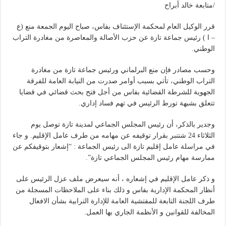
/متابعة خالد أبراح
قرر الوكيل العام لمحكمة الإستئناف بفاس، صباح اليوم الجمعة منع (ع
– ا ) رئيس جماعة تازة عن حزب الأصالة والمعاصرة من مغادرة التراب
الوطني.
وحسب مصادر فإن منع البرلماني ورئيس جماعة تازة من مغادرة
التراب الوطني، تأتي بسبب أوامر صدرت من النيابة العامة للفرقة
الجهوية للشرطة القضائية بفاس من أجل فتح بحث قضائي في قضايا
تتعلق بشبهة تورط الرئيس في تهم فساد إداري.
وجدير بالذكر، أن رئيس المجلس الجماعي لمدينة تازة توصل يوم
الثلاثاء 24 شتنبر بقرار توقيفه عن مهامه من طرف عامل الإقليم. و جاء
في مراسلة عامل إقليم تازة الى رئيس الجماعة : “إشعار بتوقيفكم عن
ممارسة مهام رئيس المجلس الجماعي تازة”.
و ذكر عامل الإقليم في إشعاره ، أنه سيعرض ملف عزل الرئيس على
أنظار المحكمة الإدارية بفاس و ذلك بناء على الملاحظات المسجلة من
طرف اللجنة التابعة للمفتشية العامة للإدارة الترابية بشأن الافعال
المخالفة للقوانين و الأنظمة الجاري بها العمل.