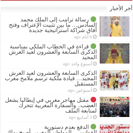
أخر الأخبار
رسالة ترامب إلى الملك محمد
السادس… ما بين تثبيت الإعتراف وفتح
آفاق شراكة استراتيجية جديدة
6 أيام ago
قراءة في الخطاب الملكي بمناسبة
الذكرى السابعة والعشرون لعيد العرش
المجيد
أسبوع واحد ago
الذكرى السابعة والعشرون لعيد العرش
المجيد… قيادة ملكية ترسم ملامح مغرب
المستقبل
أسبوعين ago
مقتل مهاجر مغربي في إيطاليا يشعل
الغضب.. والسفارة المغربية تتحرك
لمتابعة الملف
3 أسابيع ago
الدفع بعدم دستورية
القوانين….المواطن المغربي أصبح يملك